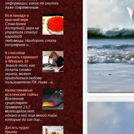
информации, какое не снилось
даже современным...
Вся правда о
красной икре
Став более
доступной, икра не
утратила статус
народной
любимицы. Наоборот, стала
популярнее и...
6 способов
сделать скриншот
в Windows 10
Знание того, как
делать снимки
экрана, может
пригодиться любому
пользователю ПК. Ниже - о...
Непостижимые
вселенские тайны
Вселенная
существует
примерно 13,7
миллиардов лет,
однако в ней еще много тайн,
которые до сих пор...
Десять чудес
Крыма