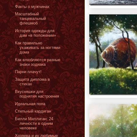
Факты о мужчинах
Масштабный
танцевальный
флешмоб
История одежды для
дам «в положении»
Как правильно
ухаживать за ногтями
дома
Как влюбляются разные
знаки зодиака
Парни плачут!
Защита диплома в
стихах
Вкусняшки для
поднятия настроения
Идеальная попа
Стильный кардиган
Билли Миллиган: 24
личности в одним
человеке
Xозяева и их любимые