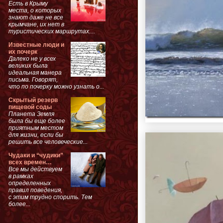
Есть в Крыму
места, о которых
знают даже не все
крымчане, их нет в
туристических маршрутах....
Известные люди и
их почерк
Далеко не у всех
великих была
идеальная манера
письма. Говорят,
что по почерку можно узнать о...
Скрытый резерв
пищевой соды
Планета Земля
была бы еще более
приятным местом
для жизни, если бы
решить все человеческие...
Чудаки и “чудики”
всех времен…
Все мы действуем
в рамках
определенных
правил поведения,
с этим трудно спорить. Тем
более...