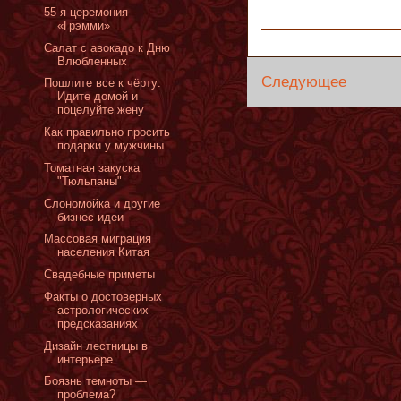
55-я церемония
«Грэмми»
Салат с авокадо к Дню
Влюбленных
Следующее
Пошлите все к чёрту:
Идите домой и
поцелуйте жену
Как правильно просить
подарки у мужчины
Томатная закуска
"Тюльпаны"
Слономойка и другие
бизнес-идеи
Массовая миграция
населения Китая
Cвадебные приметы
Факты о достоверных
астрологических
предсказаниях
Дизайн лестницы в
интерьере
Боязнь темноты —
проблема?