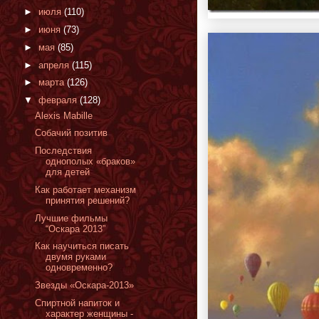
►
июля
(110)
►
июня
(73)
►
мая
(85)
►
апреля
(115)
►
марта
(126)
▼
февраля
(128)
Alexis Mabille
Собачий позитив
Последствия
однополых «браков»
для детей
Как работает механизм
принятия решений?
Лучшие фильмы
“Оскара 2013”
Как научиться писать
двумя руками
одновременно?
Звезды «Оскара-2013»
Спиртной напиток и
характер женщины -