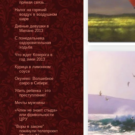
прямая связь...
Налог на горячий
воздух в воздушном
шаре
Дивные девушки в
Милане 2013
С понедельника
оздоровительная
ходьба
Что ждет Козерога в
год змеи 2013
Курица в лимонном
соусе
Окунево: Волшебное
озеро в Сибири
Убить ребенка - это
преступление!
Мечты мужчины
«Член не знает стыда»
или фривольности
ЦРУ
"Воры в законе"
покинули телепроект