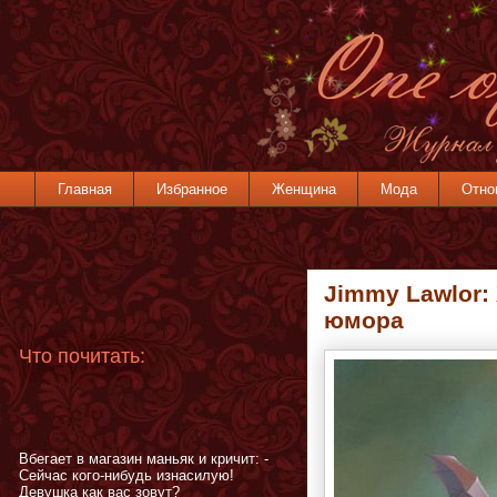
Главная
Избранное
Женщина
Мода
Отно
Jimmy Lawlor:
юмора
Что почитать:
Вбегает в магазин маньяк и кричит: -
Сейчас кого-нибудь изнасилую!
Девушка как вас зовут?