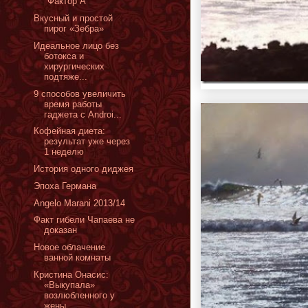
"Фактор А"
Вкусный и простой
пирог «Зебра»
Идеальное лицо без
ботокса и
хирургических
подтяже...
9 способов увеличить
время работы
гаджета с Androi...
Кофейная диета:
результат уже через
1 неделю
История одного диджея
Эпоха Германа
Angelo Marani 2013/14
Факт гибели Чапаева не
доказан
Новое облачение
ванной комнаты
Кристина Онасис:
«Выкупала»
возлюбленного у
жены