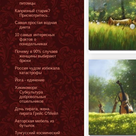
питомцы
Капризный старик?
Присмотритесь..
Самая простая водная
диета
10 самых интересных
фактов о
понедельниках
Почему в 90% случаев
женщины выбирают
брюки
Россия чудом избежала
катастрофы
Йога - единение
Хикикомори:
Cубкультура
добровольных
отшельников
Дочь пирата, жена
пирата Грейс О'Мейл
Авторская мебель из
бутылок
Тунгусский космический