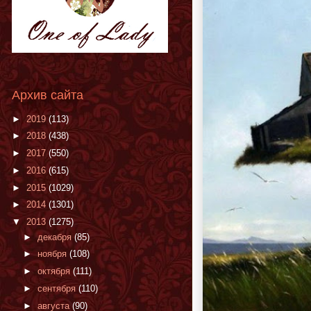
Архив сайта
►
2019
(113)
►
2018
(438)
►
2017
(550)
►
2016
(615)
►
2015
(1029)
►
2014
(1301)
▼
2013
(1275)
►
декабря
(85)
►
ноября
(108)
►
октября
(111)
►
сентября
(110)
►
августа
(90)