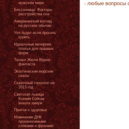
мужском мире
- любые вопросы 
Бессонница: Факторы
расстройства сна
Американский взгляд
на русские обычаи
Что будет если бросить
курить
Идеальные вечерние
платья для пышных
форм
Талант Жюля Верна-
фантаста
Экзотические морские
скалы
Сказочный гороскоп на
2013 год
Светская львица
Ксения Собчак
вышла замуж
Притча о здоровье
Изменение ДНК
произносимыми
словами и фразами