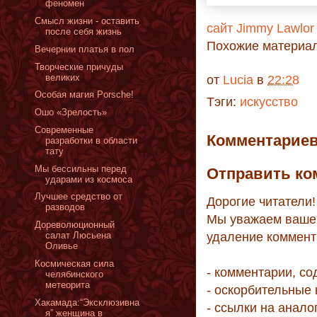
феномен
Смысл жизни - оставить
сайт Jimmy Lawlor
после себя жизнь
Похожие материа
Вечернии платья в пол
Творческие причуды
великих
от
Lucia
в
22:28
Особая магия Porsche!
Тэги:
искусство
Ошо «Зрелость»
Современные
Комментариев
разработки в области
тату
Мы бессильны перед
Отправить ко
ударами из космоса
Лучшее средство от
Дорогие читатели!
разводов
Мы уважаем ваше 
Дореволюционный
удаление коммент
салат Люсьена
Оливье
Космическая сила
- комментарии, с
челябинского
метеорита
- оскорбительные
Хакамада:“Эксклюзивна
- ссылки на анало
я” женщина в