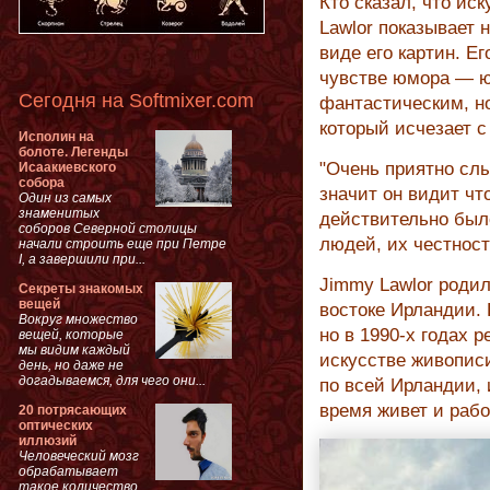
Кто сказал, что ис
Lawlor показывает 
виде его картин. Е
чувстве юмора — ю
Сегодня на Softmixer.com
фантастическим, но
который исчезает 
Исполин на
болоте. Легенды
"Очень приятно слы
Исаакиевского
собора
значит он видит что
Один из самых
знаменитых
действительно было
соборов Северной столицы
людей, их честност
начали строить еще при Петре
I, а завершили при...
Jimmy Lawlor родил
Секреты знакомых
вещей
востоке Ирландии.
Вокруг множество
но в 1990-х годах 
вещей, которые
мы видим каждый
искусстве живописи
день, но даже не
догадываемся, для чего они...
по всей Ирландии, 
время живет и рабо
20 потрясающих
оптических
иллюзий
Человеческий мозг
обрабатывает
такое количество