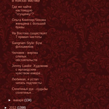
В поисках мистики
Где же найти
настоящую
"сгущенку"?
Ольга Книппер-Чехова
женщина с большой
буквы
На Востоке существует
7 правил чистоты
Gangnam Style: Бум
флэшмобов
Человек - жертва
слепых
обстоятельств
Jimmy Lawlor: Художник
с ирландским
чувством юмора...
Любимая, я устал
читать подтексты
Сплетенья рук - cудьбы
сплетенья…
►
января
(134)
►
2012
(1398)