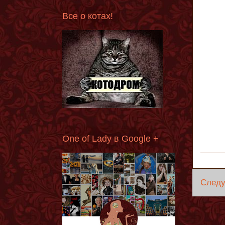
Все о котах!
One of Lady в Google +
След