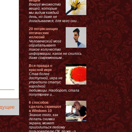
вещей
Вокруг множество
вещей, которые
мы видим каждый
день, но даже не
догадываемся, для чего они...
20 потрясающих
оптических
иллюзий
Человеческий мозг
обрабатывает
такое количество
информации, какое не снилось
даже современным...
Вся правда о
красной икре
Став более
доступной, икра не
утратила статус
народной
любимицы. Наоборот, стала
популярнее и...
6 способов
дущее
сделать скриншот
в Windows 10
Знание того, как
делать снимки
экрана, может
пригодиться любому
пользователю ПК. Ниже - о...