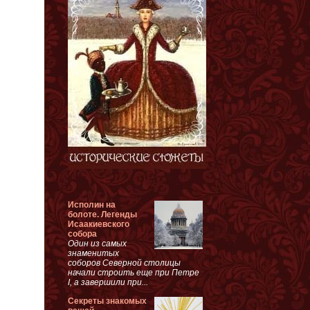
Исполин на
болоте. Легенды
Исаакиевского
собора
Один из самых
знаменитых
соборов Северной столицы
начали строить еще при Петре
I, а завершили при...
Секреты знакомых