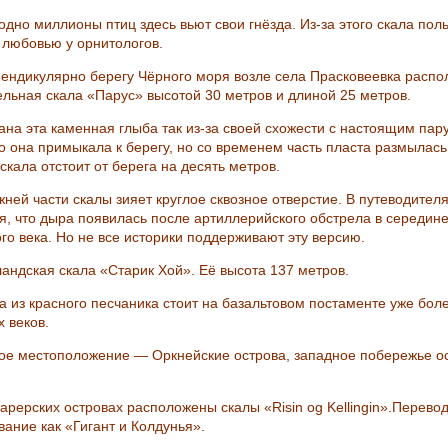
одно миллионы птиц здесь вьют свои гнёзда. Из-за этого скала пол
 любовью у орнитологов.
пендикулярно берегу Чёрного моря возле села Прасковеевка расп
ельная скала «Парус» высотой 30 метров и длиной 25 метров.
вана эта каменная глыба так из-за своей схожести с настоящим пар
то она примыкала к берегу, но со временем часть пласта размылась
скала отстоит от берега на десять метров.
жней части скалы зияет круглое сквозное отверстие. В путеводител
я, что дыра появилась после артиллерийского обстрела в середин
го века. Но не все историки поддерживают эту версию.
ландская скала «Старик Хой». Её высота 137 метров.
ла из красного песчаника стоит на базальтовом постаменте уже бол
 веков.
ное местоположение — Оркнейские острова, западное побережье о
Фарерских островах расположены скалы «Risin og Kellingin».Перево
вание как «Гигант и Колдунья».