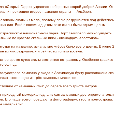
ала «Старый Гарри» украшает побережье старой доброй Англии. От
скал и произошло второе название страны — Альбион.
разованы скалы из мела, поэтому легко разрушаются под действие
ных сил. Ещё в восемнадцатом веке скалы были одним целым.
австралийском национальном парке Порт Кемпбелл можно увидеть
ельные по красоте скальные пики «Двенадцать апостолов».
смотря на название, изначально утёсов было всего девять. В июне 
ин из них разрушился и сейчас их только восемь.
азное время суток скалы смотрятся по- разному. Особенно красиво 
го солнца.
 полуострове Камчатка у входа в Авачинскую бухту расположена ск
рата», состоящая из трёх каменных массивов.
стояние от каменных глыб до берега всего триста метров.
от природный мемориал одна из самых главных достопримечательн
ки. Его чаще всего посещают и фотографируют гости полуострова.
е материалы: