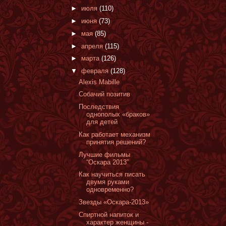
►
июля
(110)
►
июня
(73)
►
мая
(85)
►
апреля
(115)
►
марта
(126)
▼
февраля
(128)
Alexis Mabille
Собачий позитив
Последствия
однополых «браков»
для детей
Как работает механизм
принятия решений?
Лучшие фильмы
“Оскара 2013”
Как научиться писать
двумя руками
одновременно?
Звезды «Оскара-2013»
Спиртной напиток и
характер женщины -