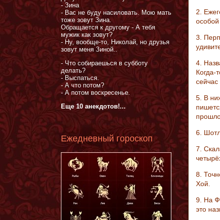
- Зина
2. Ежег
- Вас не буду насиловать. Мою мать
тоже зовут Зина.
особой
Обращается к другому - А тебя
мужик как зовут?
3. Пер
- Ну, вообще-то, Николай, но друзья
удивит
зовут меня Зиной..
4. Наз
- Что собираешься в субботу
делать?
Когда-
- Выспаться.
сейчас 
- А что потом?
- А потом воскресенье.
5. В ни
Еще 10 анекдотов!...
пишетс
прошло
6. Шот
Ежедневный гороскоп
7. Ска
четырёх
8. Точ
Хой.
9. На 
это наз