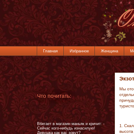
Главная
Избранное
Женщина
М
Экзо
Мы ото
отдель
Что почитать:
причуд
турист
Вбегает в магазин маньяк и кричит: -
1. Ска
Сейчас кого-нибудь изнасилую!
высота
Девушка как вас зовут?