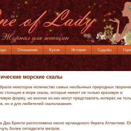
ода
Отношения
Кухня
История
Судьбы
Горо
тические морские скалы
брали некоторое количество самых необычных природных творений
но стоящие в море скалы, которые имеют не только красивую и
ливую форму, но многие из них могут представлять интерес не тол
ов, но и для любителей скалолазания.
ла Дан Бристи расположена около ирландского берега Атлантики. Е
 чуть более пятидесяти метров.