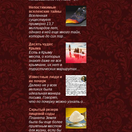
Непостижимые
вселенские тайны
Вселенная
существует
примерно 13,7
миллиардов лет,
однако в ней еще много тайн,
которые до сих пор...
Десять чудес
Крыма
Есть в Крыму
места, о которых
знают даже не все
крымчане, их нет в
туристических маршрутах....
Известные люди и
их почерк
Далеко не у всех
великих была
идеальная манера
письма. Говорят,
что по почерку можно узнать о...
Скрытый резерв
пищевой соды
Планета Земля
была бы еще более
приятным местом
для жизни, если бы