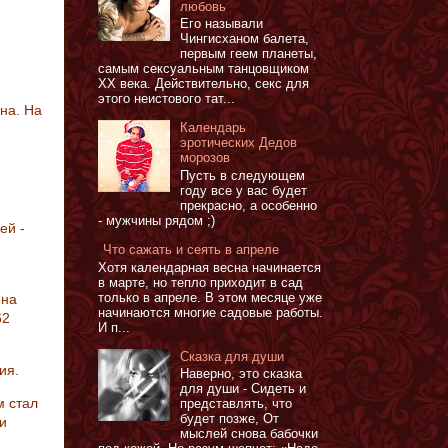
любовь
Его называли
Чингисханом балета,
первым геем планеты,
самым сексуальным танцовщиком
XX века. Действительно, секс для
этого неистового тат...
на. На
Календарь
эротических Дедов
морозов
Пусть в следующем
году все у вас будет
прекрасно, а особенно
- мужчины рядом ;)
ей -
Что сажать и сеять в апреле
Хотя календарная весна начинается
в марте, но тепло приходит в сад
только в апреле. В этом месяце уже
ена
начинаются многие садовые работы.
62
И п...
Сказка для души
ия.
Наверно, это сказка
для души - Сидеть и
м стал
представлять, что
будет позже, От
и
мыслей снова бабочки