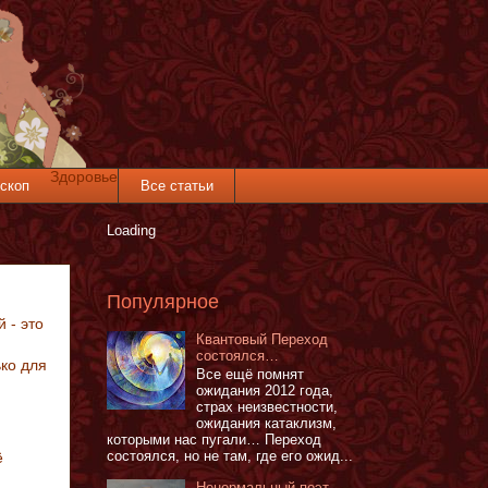
Здоровье
скоп
Все статьи
Loading
Популярное
 - это
Квантовый Переход
состоялся…
ько для
Все ещё помнят
ожидания 2012 года,
страх неизвестности,
ожидания катаклизм,
которыми нас пугали… Переход
состоялся, но не там, где его ожид...
ё
Ненормальный поэт