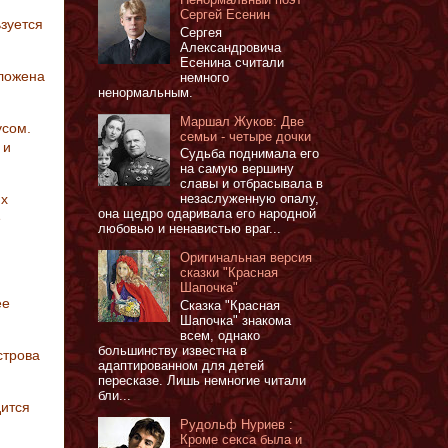
Сергей Есенин
ьзуется
Сергея
Александровича
Есенина считали
оложена
немного
ненормальным.
Маршал Жуков: Две
усом.
семьи - четыре дочки
 и
Судьба поднимала его
на самую вершину
славы и отбрасывала в
незаслуженную опалу,
ях
она щедро одаривала его народной
е
любовью и ненавистью враг...
Оригинальная версия
сказки "Красная
Шапочка"
ее
Сказка "Красная
Шапочка" знакома
всем, однако
большинству известна в
строва
адаптированном для детей
пересказе. Лишь немногие читали
бли...
дится
Рудольф Нуриев :
Кроме секса была и