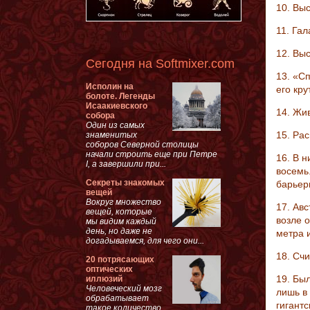
10. Вы
11. Га
12. Вы
Сегодня на Softmixer.com
13. «С
Исполин на
его кру
болоте. Легенды
Исаакиевского
14. Жи
собора
Один из самых
15. Ра
знаменитых
соборов Северной столицы
начали строить еще при Петре
16. В н
I, а завершили при...
восемь
Секреты знакомых
барьер
вещей
Вокруг множество
17. Ав
вещей, которые
возле 
мы видим каждый
день, но даже не
метра 
догадываемся, для чего они...
18. Сч
20 потрясающих
оптических
19. Бы
иллюзий
Человеческий мозг
лишь в
обрабатывает
гигант
такое количество