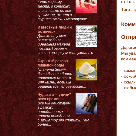
от
Luci
Есть в Крыму
места, о которых
Тэги:
п
знают даже не все
крымчане, их нет в
туристических маршрутах....
Комм
Известные люди и
их почерк
Далеко не у всех
Отпр
великих была
идеальная манера
Дороги
письма. Говорят,
что по почерку можно узнать о...
Мы ува
коммен
Скрытый резерв
пищевой соды
Планета Земля
- комм
была бы еще более
- оско
приятным местом
- ссыл
для жизни, если бы
решить все человеческие...
- любы
Чудаки и “чудики”
всех времен…
Все мы действуем
в рамках
определенных
правил поведения,
с этим трудно спорить. Тем
более...