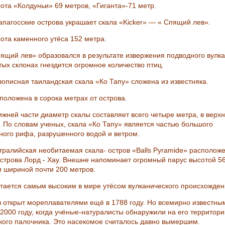
сота «Колдуньи» 69 метров, «Гиганта»-71 метр.
лапагосские острова украшает скала «Kicker» — « Спящий лев».
сота каменного утёса 152 метра.
пящий лев» образовался в результате извержения подводного вулка
тых склонах гнездится огромное количество птиц.
вописная таиландская скала «Ко Тапу» сложена из известняка.
сположена в сорока метрах от острова.
ижней части диаметр скалы составляет всего четыре метра, в верхн
. По словам ученых, скала «Ко Тапу» является частью большого
ного рифа, разрушенного водой и ветром.
стралийская необитаемая скала- остров «Balls Pyramide» располож
острова Лорд - Хау. Внешне напоминает огромный парус высотой 5
и шириной почти 200 метров.
итается самым высоким в мире утёсом вулканического происхожден
л открыт мореплавателями ещё в 1788 году. Но всемирно известны
 2000 году, когда учёные-натуралисты обнаружили на его территори
ского палочника. Это насекомое считалось давно вымершим.