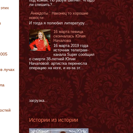
под кожей, Но разум шепчет: «Надо
ли спешить?...
 этих
Анекдоты : Наконец то хорошие
новости
И тогда я полюбил литературу...
м
16 марта певица
скончалась Юлия
Началова
16 марта 2019 года
источник телеграм-
2005
канала Super сообщил
о смерти 38-летней Юлии
Началовой: артистка перенесла
операцию на ноге, и из-за эт...
в лучах
ала
загрузка...
остей
Истории из истории