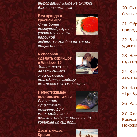
информации, какое не снилось
даже современным...
20. Ск
белых 
Вся правда о
красной икре
21. Об
Став более
доступной, икра не
природ
утратила статус
народной
22. В 
любимицы. Наоборот, стала
удивит
популярнее и...
6 способов
23. Не
сделать скриншот
года од
в Windows 10
Знание того, как
делать снимки
24. В р
экрана, может
закатно
пригодиться любому
пользователю ПК. Ниже - о...
25. На
Непостижимые
«Три б
вселенские тайны
Вселенная
26. Рас
существует
примерно 13,7
27. Эт
миллиардов лет,
однако в ней еще много тайн,
Камчат
которые до сих пор...
Похожи
Десять чудес
Крыма