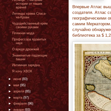
истории от наших
Впервые Атлас выше
врачей
создателя. Атлас с
Легенды храма Спаса-
на-Крови
географическими о
Чудодейственный крем
самим Меркатором. 
своими руками
случайно обнаружен
Пляжная мода
библиотека за $ 1,
Профессора ядовитых
наук
О вреде дрожжей
Знаменитые падающие
башни
Интимная зарядка
Я хочу ХВОХ
►
июня
(83)
►
мая
(95)
►
апреля
(85)
►
марта
(97)
►
февраля
(96)
►
января
(93)