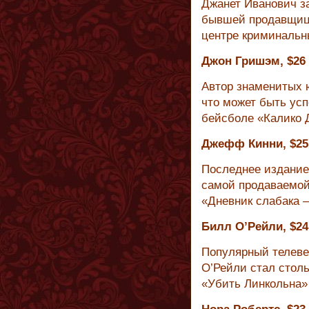
Джанет Иванович з
бывшей продавщице
центре криминальн
Джон Гришэм, $26
Автор знаменитых 
что может быть усп
бейсболе «Калико 
Джефф Кинни, $25
Последнее издание
самой продаваемой
«Дневник слабака —
Билл О’Рейли, $2
Популярный телеве
О’Рейли стал столь
«Убить Линкольна»