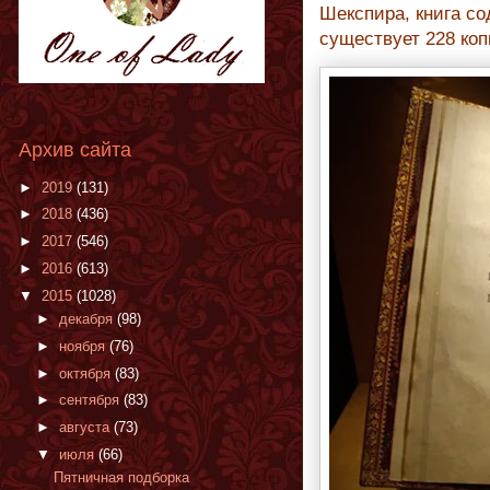
Шекспира, книга со
существует 228 коп
Архив сайта
►
2019
(131)
►
2018
(436)
►
2017
(546)
►
2016
(613)
▼
2015
(1028)
►
декабря
(98)
►
ноября
(76)
►
октября
(83)
►
сентября
(83)
►
августа
(73)
▼
июля
(66)
Пятничная подборка