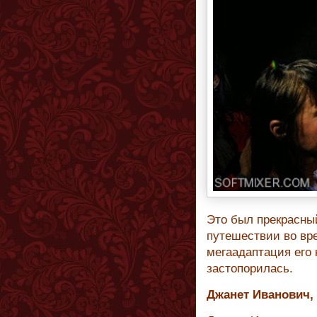
Это был прекрасный
путешествии во вре
мегаадаптация его 
застопорилась.
Джанет Иванович,