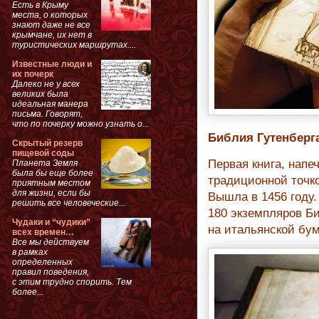
Есть в Крыму
места, о которых
знают даже не все
крымчане, их нет в
туристических маршрутах....
Известные люди и
их почерк
Далеко не у всех
великих была
идеальная манера
письма. Говорят,
что по почерку можно узнать о...
Библия Гутенберга 
Скрытый резерв
пищевой соды
Первая книга, нап
Планета Земля
была бы еще более
традиционной точко
приятным местом
для жизни, если бы
Вышла в 1456 году.
решить все человеческие...
180 экземпляров Би
Чудаки и “чудики”
на итальянской бум
всех времен…
Все мы действуем
в рамках
определенных
правил поведения,
с этим трудно спорить. Тем
более...