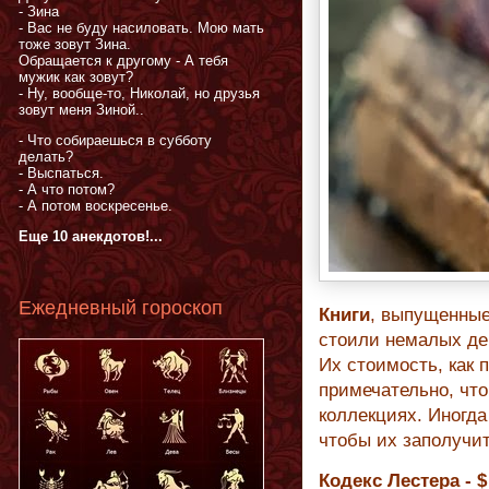
- Зина
- Вас не буду насиловать. Мою мать
тоже зовут Зина.
Обращается к другому - А тебя
мужик как зовут?
- Ну, вообще-то, Николай, но друзья
зовут меня Зиной..
- Что собираешься в субботу
делать?
- Выспаться.
- А что потом?
- А потом воскресенье.
Еще 10 анекдотов!...
Ежедневный гороскоп
Книги
, выпущенные
стоили немалых ден
Их стоимость, как 
примечательно, что
коллекциях. Иногд
чтобы их заполучи
Кодекс Лестера - $