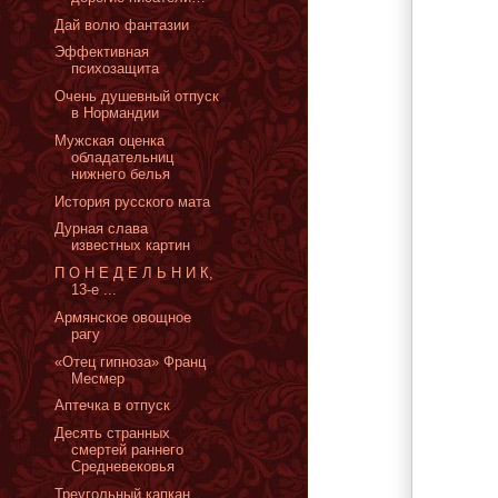
Дай волю фантазии
Эффективная
психозащита
Очень душевный отпуск
в Нормандии
Мужская оценка
обладательниц
нижнего белья
История русского мата
Дурная слава
известных картин
П О Н Е Д Е Л Ь Н И К,
13-е ...
Армянское овощное
рагу
«Отец гипноза» Франц
Месмер
Аптечка в отпуск
Десять странных
смертей раннего
Средневековья
Треугольный капкан