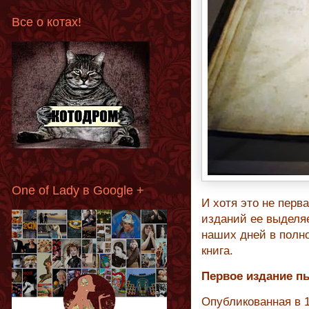
Все о котах!
One of Lady в Google +
И хотя это не перв
изданий ее выделя
наших дней в полн
книга.
Первое издание пь
Опубликованная в 1