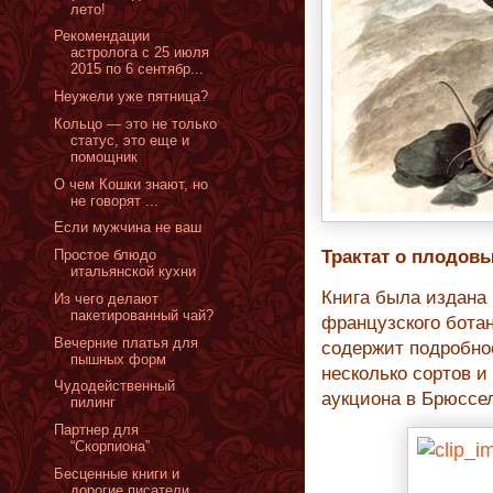
лето!
Рекомендации
астролога с 25 июля
2015 по 6 сентябр...
Неужели уже пятница?
Кольцо — это не только
статус, это еще и
помощник
О чем Кошки знают, но
не говорят ...
Если мужчина не ваш
Простое блюдо
Трактат о плодовы
итальянской кухни
Книга была издана 
Из чего делают
пакетированный чай?
французского бота
Вечерние платья для
содержит подробное
пышных форм
несколько сортов 
Чудодейственный
аукциона в Брюссел
пилинг
Партнер для
“Скорпиона”
Бесценные книги и
дорогие писатели…