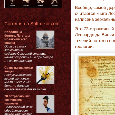
Вообще, самой дор
считается книга Ле
написана зеркаль
Сегодня на Softmixer.com
Это 72-страничный
Исполин на
Леонардо да Винчи.
болоте. Легенды
Исаакиевского
течений потоков во
собора
геологии.
Один из самых
знаменитых
соборов Северной столицы
начали строить еще при Петре
I, а завершили при...
Секреты знакомых
вещей
Вокруг множество
вещей, которые
мы видим каждый
день, но даже не
догадываемся, для чего они...
20 потрясающих
оптических
иллюзий
Человеческий мозг
обрабатывает
такое количество