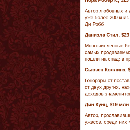
Нора Робертс, $23
Автор любовных и 
уже более 200 книг
Ди Робб
Даниэла Стил, $23
Многочисленные бе
самых продаваемых 
пошли на спад: в п
Сьюзен Коллинз, 
Гонорары от постав
от двух других, на
доходов знаменито
Дин Кунц, $19 млн
Автор, прославив
ужасов, среди них