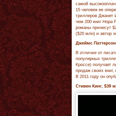
самой высокооплач
15 человек ее опер
триллеров Джанет И
чем 200 книг Нора 
романы принесут $
($20 млн) и автор 
Джеймс Паттерсон
В отличие от писат
популярных триллер
Кроссе) получает л
продаж своих книг,
В 2011 году он опуб
Стивен Кинг, $39 