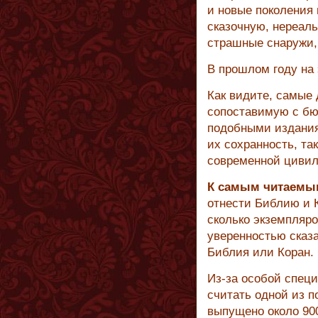
и новые поколения 
сказочную, нереальн
страшные снаружи,
В прошлом году на
Как видите, самые 
сопоставимую с бю
подобными издания
их сохранность, та
современной цивил
К самым читаемы
отнести Библию и 
сколько экземпляро
уверенностью сказа
Библия или Коран.
Из-за особой спец
считать одной из 
выпущено около 900