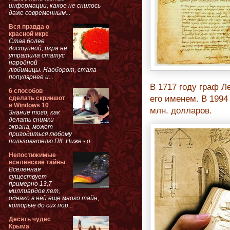
информации, какое не снилось
даже современным...
Вся правда о
красной икре
Став более
доступной, икра не
утратила статус
народной
любимицы. Наоборот, стала
популярнее и...
В 1717 году граф Л
6 способов
его именем. В 1994
сделать скриншот
в Windows 10
млн. долларов.
Знание того, как
делать снимки
экрана, может
пригодиться любому
пользователю ПК. Ниже - о...
Непостижимые
вселенские тайны
Вселенная
существует
примерно 13,7
миллиардов лет,
однако в ней еще много тайн,
которые до сих пор...
Десять чудес
Крыма