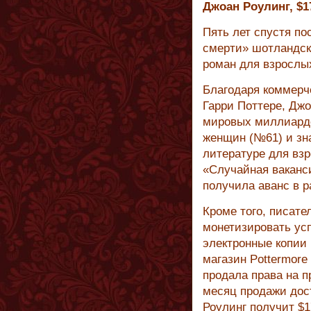
Джоан Роулинг, $1
Пять лет спустя по
смерти» шотландск
роман для взрослы
Благодаря коммерч
Гарри Поттере, Дж
мировых миллиарде
женщин (№61) и зна
литературе для вз
«Случайная ваканси
получила аванс в р
Кроме того, писате
монетизировать усп
электронные копии 
магазин Pottermore
продала права на п
месяц продажи дост
Роулинг получит $1