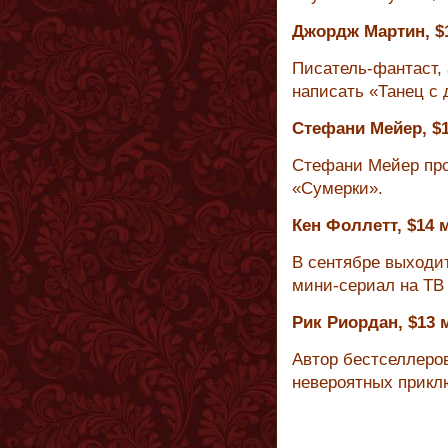
Джордж Мартин, $
Писатель-фантаст, 
написать «Танец с 
Стефани Мейер, $
Стефани Мейер про
«Сумерки».
Кен Фоллетт, $14 
В сентябре выходит
мини-сериал на ТВ 
Рик Риордан, $13 
Автор бестселлеров
невероятных прикл