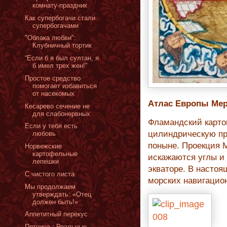
комнату-праздник
Как супербогачи стали
супербогачами
"Облака любви":
Клубничный тортик
“Если б я был султан, я
б имел трех жен!”
Простое средство
помогает избавиться
от насекомых
Атлас Европы Мерк
Кесарево сечение не
для слабонервных
Фламандский карт
Если у тебя есть
цилиндрическую пр
любовь
поныне. Проекция М
Норвежские
картофельные
искажаются углы и
лепешки
экваторе. В настоя
С чистого листа
морских навигацион
Мы продолжаем
утверждать: «Отец
должен быть!»
Аппетитный перекус
Пятница : Реальные