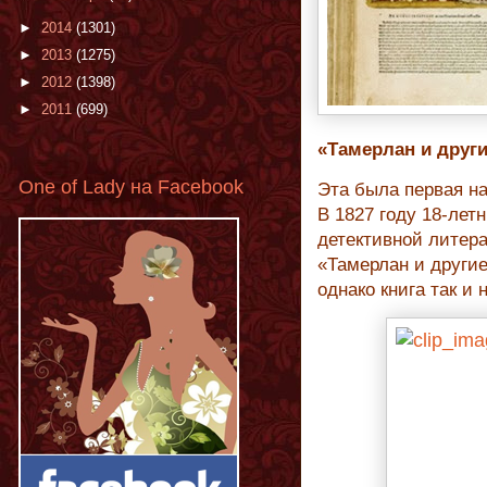
►
2014
(1301)
►
2013
(1275)
►
2012
(1398)
►
2011
(699)
«Тамерлан и други
One of Lady на Facebook
Эта была первая на
В 1827 году 18-ле
детективной литера
«Тамерлан и другие
однако книга так и 