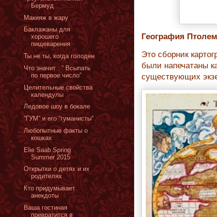
Бермуд
Макияж в жару
Баклажаны для
География Птолеме
хорошего
пищеварения
Это сборник картог
Ты не ты, когда голоден
были напечатаны ка
Что значит : “ Всыпать
по первое число”
существующих экзе
Целительные свойства
календулы
Ледовое шоу в бокале
“ГУМ” и его “гуманисты”
Любопытные факты о
кошках
Elie Saab Spring
Summer 2015
Открытки о детях и их
родителях
Кто придумывает
анекдоты
Ваша гостиная
превратится в