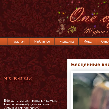
Главная
Избранное
Женщина
Мода
Отно
Бесценные кн
Что почитать:
Вбегает в магазин маньяк и кричит: -
Сейчас кого-нибудь изнасилую!
Девушка как вас зовут?