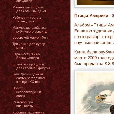
анекдотов
Маленькие ритуалы
для больших денег
Птицы Америки - $
Ребенок — гость в
твоем доме
Альбом «Птицы Аме
Магические свойства
Ее автор художник
рубинового цоизита
с его гравюр, котор
Воровской жаргон Феня
научные описания 
Три чашки для супер-
маски
Книга была опублик
Странности жизни
марте 2000 года од
Бобби Фишера
был продан за $ 8,
Ешьте эти продукты
для стройной фигуры
Гала Дали - одна из
самых загадочных
женщин ХХ век...
Простой
неаполитанский
салат
Разговор про
внешность
Хорошее задание на