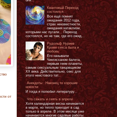
бли...
Квантовый Переход
состоялся…
Все ещё помнят
ожидания 2012 года,
страх неизвестности,
ожидания катаклизм,
которыми нас пугали… Переход
состоялся, но не там, где его ожид...
Рудольф Нуриев :
Кроме секса была и
любовь
Его называли
Чингисханом балета,
первым геем планеты,
самым сексуальным танцовщиком
XX века. Действительно, секс для
ство
этого неистового тат...
Анекдоты : Наконец то хорошие
новости
И тогда я полюбил литературу...
ости от
Что сажать и сеять в апреле
Хотя календарная весна начинается
в марте, но тепло приходит в сад
только в апреле. В этом месяце уже
начинаются многие садовые работы.