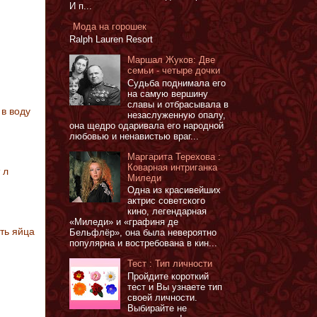
И п...
Мода на горошек
Ralph Lauren Resort
Маршал Жуков: Две
семьи - четыре дочки
Судьба поднимала его
на самую вершину
славы и отбрасывала в
 в воду
незаслуженную опалу,
она щедро одаривала его народной
любовью и ненавистью враг...
Маргарита Терехова :
Коварная интриганка
 л
Миледи
Одна из красивейших
актрис советского
кино, легендарная
«Миледи» и «графиня де
ть яйца
Бельфлёр», она была невероятно
популярна и востребована в кин...
Тест : Тип личности
Пройдите короткий
тест и Вы узнаете тип
своей личности.
Выбирайте не