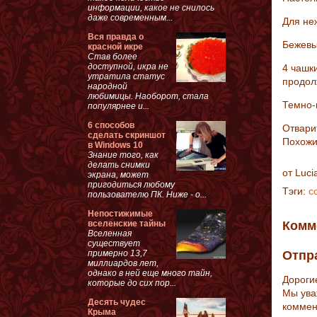
информации, какое не снилось
даже современным...
Для не
Вся правда о
Бежевы
красной икре
Став более
доступной, икра не
4 чашки
утратила статус
продол
народной
любимицы. Наоборот, стала
Темно-
популярнее и...
6 способов
Отвари
сделать скриншот
Похожи
в Windows 10
Знание того, как
делать снимки
от
Luci
экрана, может
пригодиться любому
Тэги:
с
пользователю ПК. Ниже - о...
Непостижимые
вселенские тайны
Комм
Вселенная
существует
примерно 13,7
Отпр
миллиардов лет,
однако в ней еще много тайн,
Дороги
которые до сих пор...
Мы ува
Десять чудес
коммен
Крыма