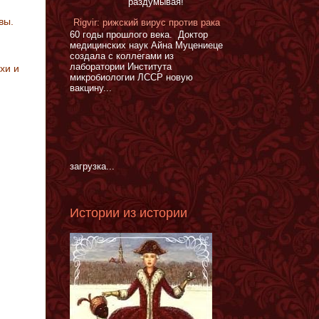
раздумывая!
вы.
Rigvir: рижский вирус против рака
60 годы прошлого века. Доктор
медицинских наук Айна Муцениеце
создала с коллегами из
лаборатории Института
хи и
микробиологии ЛССР новую
вакцину...
загрузка...
Истории из истории