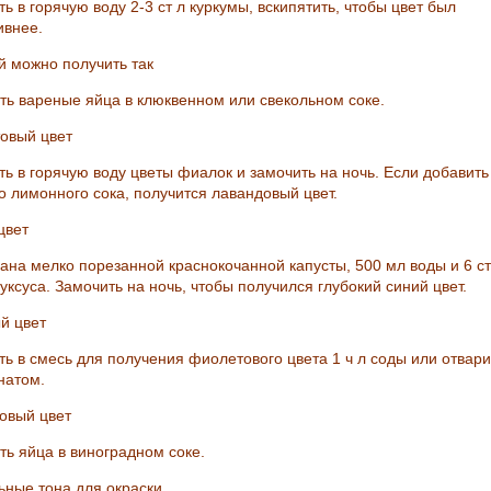
ь в горячую воду 2-3 ст л куркумы, вскипятить, чтобы цвет был
ивнее.
й можно получить так
ть вареные яйца в клюквенном или свекольном соке.
овый цвет
ть в горячую воду цветы фиалок и замочить на ночь. Если добавить
о лимонного сока, получится лавандовый цвет.
цвет
чана мелко порезанной краснокочанной капусты, 500 мл воды и 6 ст
уксуса. Замочить на ночь, чтобы получился глубокий синий цвет.
й цвет
ть в смесь для получения фиолетового цвета 1 ч л соды или отвари
натом.
овый цвет
ть яйца в виноградном соке.
ьные тона для окраски