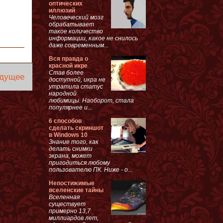
оптических
иллюзий
Человеческий мозг
обрабатывает
такое количество
информации, какое не снилось
даже современным...
Вся правда о
красной икре
Став более
дущее
доступной, икра не
утратила статус
народной
любимицы. Наоборот, стала
популярнее и...
6 способов
сделать скриншот
в Windows 10
Знание того, как
делать снимки
экрана, может
пригодиться любому
пользователю ПК. Ниже - о...
Непостижимые
вселенские тайны
Вселенная
существует
примерно 13,7
миллиардов лет,