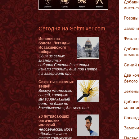
Добавит
интенс
Розовы
Сегодня на Softmixer.com
Замочи
Фиолет
Исполин на
болоте. Легенды
Исаакиевского
Добави
собора
немног
Один из самых
знаменитых
Синий 
соборов Северной столицы
начали строить еще при Петре
I, а завершили при...
Два ко
белого 
Секреты знакомых
вещей
Вокруг множество
Зелены
вещей, которые
мы видим каждый
Добави
день, но даже не
со шпи
догадываемся, для чего они...
20 потрясающих
Лаванд
оптических
иллюзий
Замочи
Человеческий мозг
обрабатывает
Пастел
такое количество