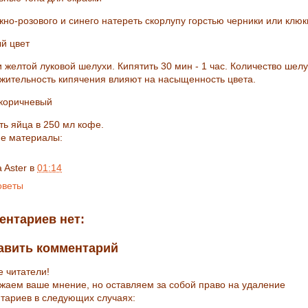
жно-розового и синего натереть скорлупу горстью черники или клюк
й цвет
 желтой луковой шелухи. Кипятить 30 мин - 1 час. Количество шелу
жительность кипячения влияют на насыщенность цвета.
коричневый
ть яйца в 250 мл кофе.
е материалы:
a Aster
в
01:14
оветы
ентариев нет:
авить комментарий
е читатели!
жаем ваше мнение, но оставляем за собой право на удаление
тариев в следующих случаях: