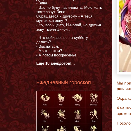
- Зина
- Вас не буду насиловать. Мою мать
тоже зовут Зина.
Обращается к другому - А тебя
мужик как зовут?
- Ну, вообще-то, Николай, но друзья
зовут меня Зиной..
- Что собираешься в субботу
делать?
- Выспаться.
- А что потом?
- А потом воскресенье.
Еще 10 анекдотов!...
Ежедневный гороскоп
Мы при
различ
Охра кр
4 чашки
времен
Позоло