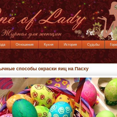
ода
Отношения
Кухня
История
Судьбы
Горо
ычные способы окраски яиц на Пасху