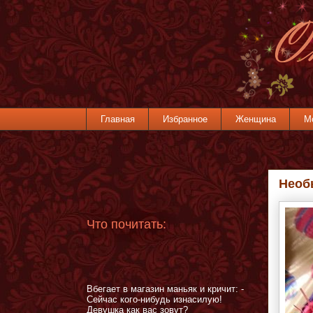
Главная
Избранное
Женщина
М
Необ
Что почитать:
Вбегает в магазин маньяк и кричит: -
Сейчас кого-нибудь изнасилую!
Девушка как вас зовут?