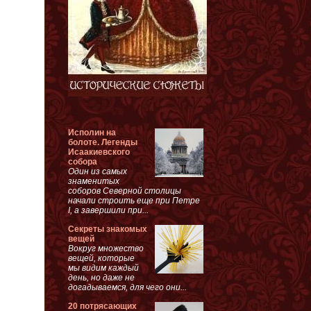
Исполин на
болоте. Легенды
Исаакиевского
собора
Один из самых
знаменитых
соборов Северной столицы
начали строить еще при Петре
I, а завершили при...
Секреты знакомых
вещей
Вокруг множество
вещей, которые
мы видим каждый
день, но даже не
догадываемся, для чего они...
20 потрясающих