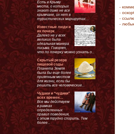
Есть в Крыму
места, о которых
- комм
знают даже не все
- оско
крымчане, их нет в
- ссыл
туристических маршрутах....
- любы
Известные люди и
их почерк
Далеко не у всех
великих была
идеальная манера
письма. Говорят,
что по почерку можно узнать о...
Скрытый резерв
пищевой соды
Планета Земля
была бы еще более
приятным местом
для жизни, если бы
решить все человеческие...
Чудаки и “чудики”
всех времен…
Все мы действуем
в рамках
определенных
правил поведения,
с этим трудно спорить. Тем
более...