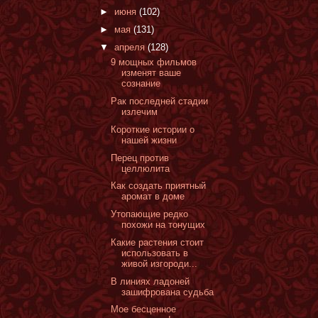
►
июня
(102)
►
мая
(131)
▼
апреля
(128)
9 мощных фильмов
изменят ваше
сознание
Рак последней стадии
излечим
Короткие истории о
нашей жизни
Перец против
целлюлита
Как создать приятный
аромат в доме
Утопающие редко
похожи на тонущих
Какие растения стоит
использовать в
живой изгороди...
В линиях ладоней
зашифрована судьба
Мое бесценное