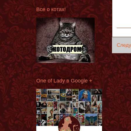
Все о котах!
След
One of Lady в Google +