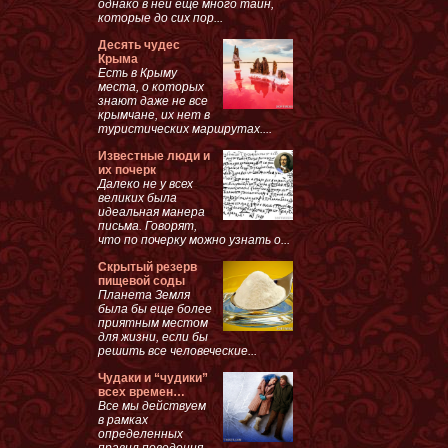
однако в ней еще много тайн,
которые до сих пор...
Десять чудес
Крыма
Есть в Крыму
места, о которых
знают даже не все
крымчане, их нет в
туристических маршрутах....
Известные люди и
их почерк
Далеко не у всех
великих была
идеальная манера
письма. Говорят,
что по почерку можно узнать о...
Скрытый резерв
пищевой соды
Планета Земля
была бы еще более
приятным местом
для жизни, если бы
решить все человеческие...
Чудаки и “чудики”
всех времен…
Все мы действуем
в рамках
определенных
правил поведения,