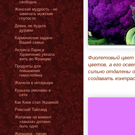
свободна…
Женская мудрость - не
замечать мужские
глупости
Девки, не будьте
дурами
Кармические задачи
Вашей семьи
Актриса Лариса
Удовиченко уехала
Фиолетовый цвет 
жить во Францию
цветов, а его ос
Продукты для
повышения
сильно отдалены о
гемоглобина
создавать контра
Жалюзи в интерьере
Курьезы рекламы в
сети
Как Киев стал Украиной
Рижский Тайланд
Желание на момент
«заказа» должно
быть одно
Женщина - палач