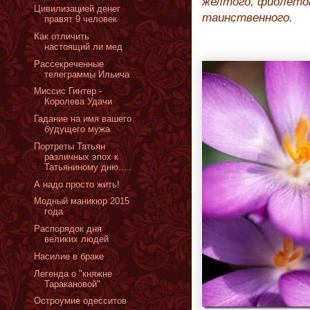
желтого, фиолето
Цивилизацией денег
таинственного.
правят 9 человек
Как отличить
настоящий ли мед
Рассекреченные
телеграммы Ильича
Миссис Гинтер -
Королева Удачи
Гадание на имя вашего
будущего мужа
Портреты Татьян
различных эпох к
Татьяниному дню.....
А надо просто жить!
Модный маникюр 2015
года
Распорядок дня
великих людей
Насилие в браке
Легенда о "княжне
Таракановой"
Остроумие одесситов