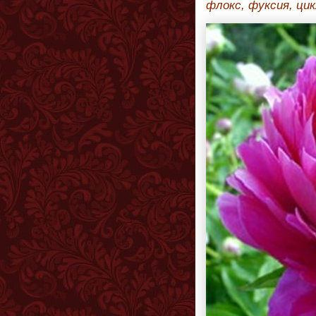
флокс, фуксия, ци