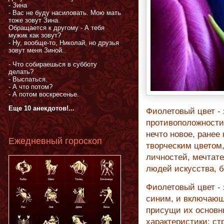
- Зина
- Вас не буду насиловать. Мою мать
тоже зовут Зина.
Обращается к другому - А тебя
мужик как зовут?
- Ну, вообще-то, Николай, но друзья
зовут меня Зиной..
- Что собираешься в субботу
делать?
- Выспаться.
- А что потом?
- А потом воскресенье.
Еще 10 анекдотов!...
Фиолетовый цвет - 
противоположности
нечто новое, ране
Ежедневный гороскоп
творческим цветом
личностей, мечтате
людей искусства, 
Фиолетовый цвет - 
синим, и включающи
присущи их основн
характеристики: ст