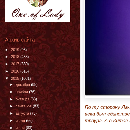
Архив сайта
►
2019
(96)
►
2018
(438)
►
2017
(550)
►
2016
(616)
▼
2015
(1031)
►
декабря
(98)
►
ноября
(76)
►
октября
(83)
►
сентября
(83)
По ту сторону Ла-
►
августа
(73)
века был единстве
траура. А в Кита
►
июля
(66)
►
июня
(83)