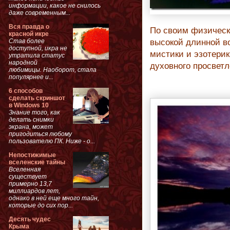
информации, какое не снилось
даже современным...
Вся правда о
По своим физическ
красной икре
Став более
высокой длинной в
доступной, икра не
мистики и эзотери
утратила статус
народной
духовного просветл
любимицы. Наоборот, стала
популярнее и...
6 способов
сделать скриншот
в Windows 10
Знание того, как
делать снимки
экрана, может
пригодиться любому
пользователю ПК. Ниже - о...
Непостижимые
вселенские тайны
Вселенная
существует
примерно 13,7
миллиардов лет,
однако в ней еще много тайн,
которые до сих пор...
Десять чудес
Крыма