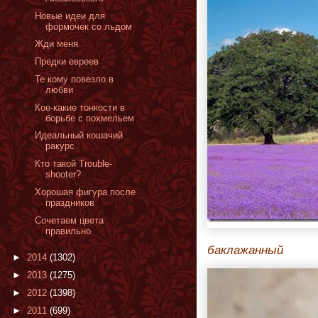
Новые идеи для
формочек со льдом
Жди меня
Предки евреев
Те кому повезло в
любви
Кое-какие тонкости в
борьбе с похмельем
Идеальный кошачий
ракурс
Кто такой Trouble-
shooter?
Хорошая фигура после
праздников
Сочетаем цвета
правильно
баклажанный
►
2014
(1302)
►
2013
(1275)
►
2012
(1398)
►
2011
(699)