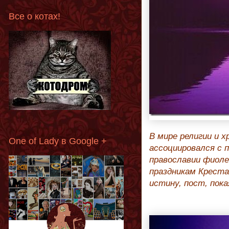
Все о котах!
В мире религии и 
One of Lady в Google +
ассоциировался с 
православии фиоле
праздникам Крест
истину, пост, пока