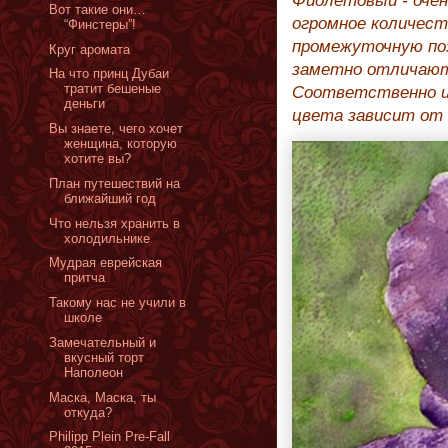
Фиолетовый - очен
Вот такие они…
огромное количест
“Финстеры”!
промежуточную поз
Круг аромата
заметно отличаютс
На что принц Дубаи
тратит бешеные
Соответственно и
деньги
цвета зависит от 
Вы знаете, чего хочет
женщина, которую
хотите вы?
План путешествий на
ближайший год
Что нельзя хранить в
холодильнике
Мудрая еврейская
притча
Такому нас не учили в
школе
Замечательный и
вкусный торт
Наполеон
Маска, Маска, ты
откуда?
Philipp Plein Pre-Fall