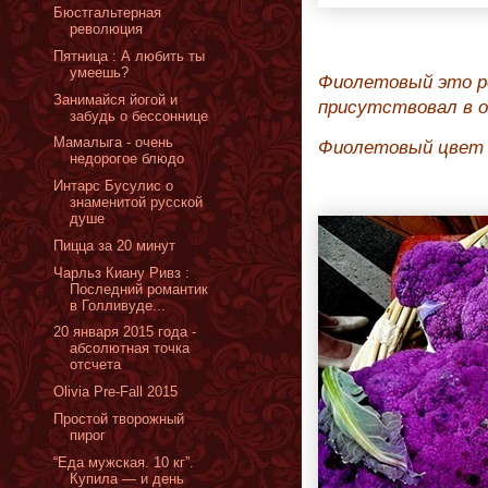
Бюстгальтерная
революция
Пятница : А любить ты
умеешь?
Фиолетовый это р
Занимайся йогой и
присутствовал в о
забудь о бессоннице
Мамалыга - очень
Фиолетовый цвет 
недорогое блюдо
Интарс Бусулис о
знаменитой русской
душе
Пицца за 20 минут
Чарльз Киану Ривз :
Последний романтик
в Голливуде...
20 января 2015 года -
абсолютная точка
отсчета
Olivia Pre-Fall 2015
Простой творожный
пирог
“Еда мужская. 10 кг”.
Купила — и день