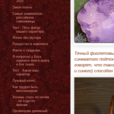
2015
Закон платы
Самые знаменитые
российские
самозванцы
Тест : Пять фигур
вашего характера
Жизнь без мусора
Рождество в живописи
Факты о свадьбах
Точный фиолетовый
Я попросил у Бога
синеватого подтон
наказать моего врага
и Бог сказа...
говорят, что тако
Тест : Каков ваш
и синего) способе
характер
Луковый клопс
Как трудно быть
миллионером
Хочешь спать по ночам
- не ходи по
врачам…
Организуем денежный