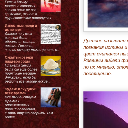
Есть в Крыму
места, о которых
знают даже не все
крымчане, их нет в
туристических маршрутах....
Известные люди и
их почерк
Далеко не у всех
великих была
Древние называли
идеальная манера
письма. Говорят,
познания истины и
что по почерку можно узнать о...
цвет считался пы
Скрытый резерв
Раввины видели фи
пищевой соды
Планета Земля
по их мнению, это
была бы еще более
посвящение.
приятным местом
для жизни, если бы
решить все человеческие...
Чудаки и “чудики”
всех времен…
Все мы действуем
в рамках
определенных
правил поведения,
с этим трудно спорить. Тем
более...