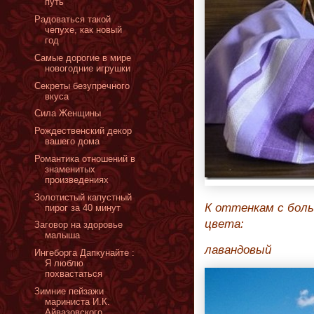
путь
Радоваться такой
чепухе, как новый
год
Cамые дорогие в мире
новогодние игрушки
Секреты безупречного
вкуса
Сила Женщины
Рождественский декор
вашего дома
Романтика отношений в
знаменитых
произведениях
Золотистый капустный
К оттенкам с бол
пирог за 40 минут
цвета:
Заговор на здоровье
малыша
лавандовый
Ингеборга Дапкунайте :
Я люблю
похвастаться
Зимние пейзажи
мариниста И.К.
Айвазовского