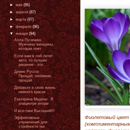
►
мая
(95)
►
апреля
(87)
►
марта
(97)
►
февраля
(96)
▼
января
(94)
Алла Пугачева :
Мужчины женщины,
которая поет
Если вам в лоб летит
авто, то лучшее
решение - это...
Демис Руссос :
Прощай, любимая,
прощай
Добавьте в свою жизнь
немного красок
Екатерина Медичи : В
эпицентре интриг
И все-таки Высоцкий!!!
Фиолетовый цвет 
Эффективные
упражнения для
(комплиментарным)
стройности ног