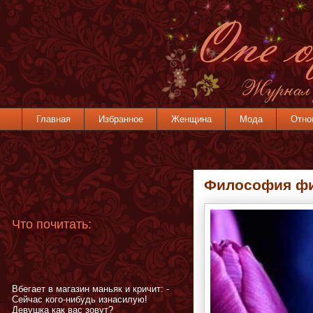
Главная
Избранное
Женщина
Мода
Отно
Философия фи
Что почитать:
Вбегает в магазин маньяк и кричит: -
Сейчас кого-нибудь изнасилую!
Девушка как вас зовут?