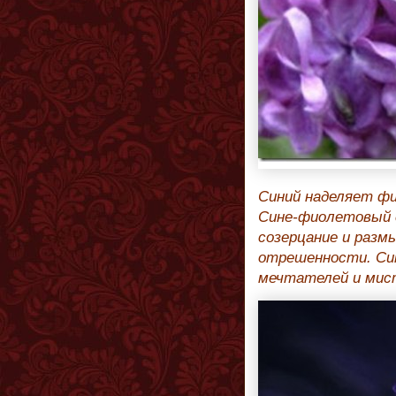
Синий наделяет фи
Сине-фиолетовый 
созерцание и разм
отрешенности. Си
мечтателей и мис