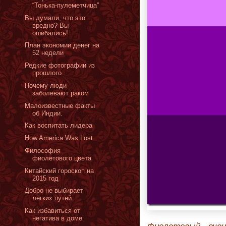
“Тонька-пулеметчица”
Вы думали, что это
вредно? Вы
ошибались!
План экономии денег на
52 недели
Редкие фотографии из
прошлого
Почему люди
заболевают раком
Малоизвестные факты
об Индии.
Как воспитать лидера
How America Was Lost
Философия
фиолетового цвета
Китайский гороскоп на
2015 год
Добро не выбирает
лёгких путей
Как избавиться от
негатива в доме