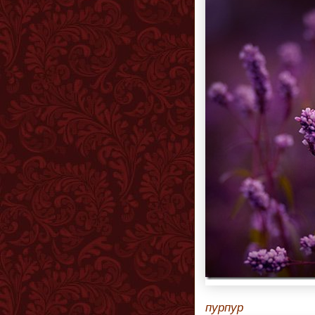
пурпур