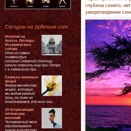
глубина синего, не
умиротворение сине
Сегодня на Softmixer.com
Исполин на
болоте. Легенды
Исаакиевского
собора
Один из самых
знаменитых
соборов Северной столицы
начали строить еще при Петре
I, а завершили при...
Секреты знакомых
вещей
Вокруг множество
вещей, которые
мы видим каждый
день, но даже не
догадываемся, для чего они...
20 потрясающих
оптических
иллюзий
Человеческий мозг
обрабатывает
такое количество