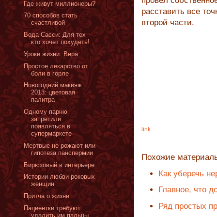
провёл собственное
Где живут миллионеры?
расставить все точ
70 способов стать
второй части.
счастливой
Вода Сасси: Для тех
кто хочет похудеть!
Уроки жизни: Вера
Простое лекарство от
боли в горле
Новогодний макияж
2013: цветовая
палитра
Одному парню
запретили
появляться в
link
супермаркете
Мертвые не рожают или
гипотеза панспермии
Похожие материал
Бирюзовый в интерьере
Как уберечь не
Истории любви роковых
женщин
Главное, что 
Притча о жизни
Ряд простых п
Пациентки требуют
удалить им пальцы