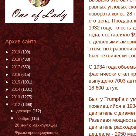
равных угловых ско
поворота колес 28
его цена. Продавал
1932 году, то есть
года, составляло 
Архив сайта
с дешевыми америк
этом, по сравнени
►
2019
(108)
был технически со
►
2018
(438)
С 1934 года объемы
►
2017
(550)
фактически стал пр
►
2016
(615)
выпущено 7003 авто
►
2015
(1031)
18 600 штук.
►
2014
(1301)
►
2013
(1275)
Был у Trumpf’a и у
▼
2012
(1398)
появившийся в 1934
►
декабря
(112)
двигатель с диаме
▼
ноября
(116)
Развивая мощность 
20 книг о манипуляции
двигатель расходов
Фразы провоцирующие
дешевле - 2950 мар