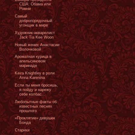
США: Обама или
Ромни
Самый
добропорядочный
угонщик в мире
Художник-акварелист
Jack Tia Kee Woon
Новый жених Анастасии
Волочковой
Ароматная курица в
апельсиновом
маринаде
Keira Knightley в роли
Anna Karenina
Если ты меня бросишь,
я пойду и нарежу
себе колбас...
Любопытные факты об
известных песнях
прошлого
«Проклятие» девушек
Бонда
Старики