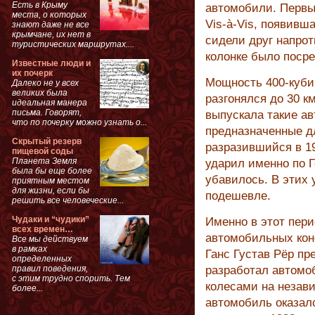
Есть в Крыму
автомобили. Первы
места, о которых
Vis-à-Vis, появивш
знают даже не все
крымчане, их нет в
сидели друг напрот
туристических маршрутах....
колонке было поср
Известные люди и
их почерк
Мощность 400-кубик
Далеко не у всех
великих была
разгонялся до 30 км
идеальная манера
письма. Говорят,
выпускала такие ав
что по почерку можно узнать о...
предназначенные дл
Скрытый резерв
разразившийся в 1
пищевой соды
Планета Земля
ударил именно по Г
была бы еще более
убавилось. В этих
приятным местом
для жизни, если бы
подешевле.
решить все человеческие...
Чудаки и “чудики”
Именно в этот пер
всех времен…
автомобильных кон
Все мы действуем
в рамках
Ганс Густав Рёр пр
определенных
правил поведения,
разработал автомо
с этим трудно спорить. Тем
колесами на незав
более...
автомобиль оказалс