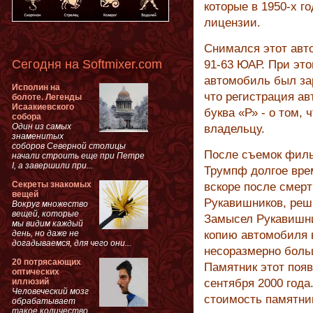
которые в 1950-х г
лицензии.
Снимался этот авт
Сегодня на Softmixer.com
91-63 ЮАР. При это
автомобиль был зар
Исполин на
что регистрация ав
болоте. Легенды
Исаакиевского
буква «Р» - о том,
собора
Один из самых
владельцу.
знаменитых
соборов Северной столицы
После съемок филь
начали строить еще при Петре
I, а завершили при...
Трумпф долгое врем
Секреты знакомых
вскоре после смер
вещей
Рукавишников, реш
Вокруг множество
вещей, которые
Замысел Рукавишни
мы видим каждый
день, но даже не
копию автомобиля 
догадываемся, для чего они...
несоразмерно боль
20 потрясающих
Памятник этот поя
оптических
иллюзий
сентября 2000 года
Человеческий мозг
стоимость памятни
обрабатывает
такое количество