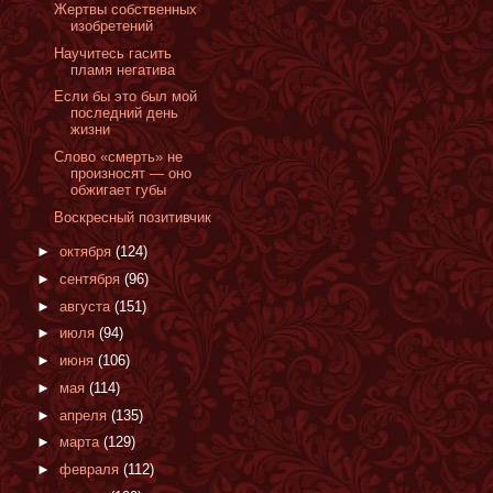
Жертвы собственных
изобретений
Научитесь гасить
пламя негатива
Если бы это был мой
последний день
жизни
Cлово «смерть» не
произносят — оно
обжигает губы
Воскресный позитивчик
►
октября
(124)
►
сентября
(96)
►
августа
(151)
►
июля
(94)
►
июня
(106)
►
мая
(114)
►
апреля
(135)
►
марта
(129)
►
февраля
(112)