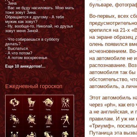
- Зина
бульваре, фотогра
- Вас не буду насиловать. Мою мать
тоже зовут Зина.
Во-первых, всех сб
Обращается к другому - А тебя
мужик как зовут?
предусмотрительно 
- Ну, вообще-то, Николай, но друзья
крепился на 21-х «
зовут меня Зиной..
на экране образец 
- Что собираешься в субботу
олень появился вме
делать?
- Выспаться.
исчезновением. Во
- А что потом?
- А потом воскресенье.
на автомобиле не и
распознавание. Во
Еще 10 анекдотов!...
автомобиля так бы 
обстоятельство, чт
Ежедневный гороскоп
автомобиль, а лич
Этот автомобиль на
через «ph», как ег
а не английская, и
правилам. И уж ни 
«Триумф», посколь
Путаница эта вызв