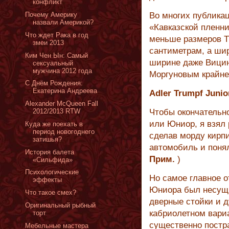
конфликт
Почему Америку
Во многих публикац
назвали Америкой?
«Кавказской пленн
Что ждет Рака в год
меньше размеров Т
змеи 2013
сантиметрам, а шир
Ким Чен Ын: Самый
ширине даже Вицин
сексуальный
мужчина 2012 года
Моргуновым крайне
С Днём Рождения:
Екатерина Андреева
Adler Trumpf Junio
Alexander McQueen Fall
2012/2013 RTW
Чтобы окончательн
или Юниор, я взял 
Куда же поехать в
период новогоднего
сделав морду кирп
затишья?
автомобиль и понял
История балета
Прим.
)
«Сильфида»
Психологические
Но самое главное о
эффекты
Юниора был несущи
Что такое смех?
дверные стойки и д
Оригинальный рыбный
кабриолетном вари
торт
существенно постр
Мебельные мастера