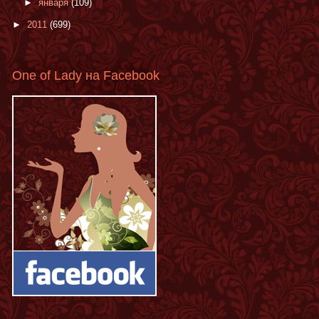
►
января
(109)
►
2011
(699)
One of Lady на Facebook