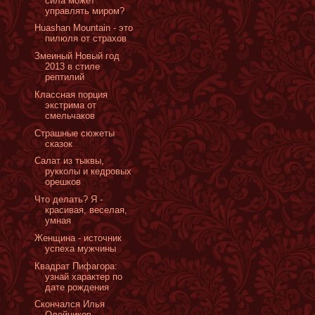
сила может
управлять миром?
Huashan Mountain - это
пилюля от страхов
Змеиный Новый год
2013 в стиле
рептилий
Классная порция
экстрима от
смельчаков
Cтрашные сюжеты
сказок
Cалат из тыквы,
рукколы и кедровых
орешков
Что делать? Я -
красивая, веселая,
умная
Женщина - источник
успеха мужчины
Квадрат Пифагора:
узнай характер по
дате рождения
Скончался Илья
Олейников