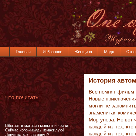
Главная
Избранное
Женщина
Мода
Отно
История автом
Все помнят фильм 
Что почитать:
Новые приключения 
могли не запомнить
знаменитая комичес
Моргунова. Но вот 
Вбегает в магазин маньяк и кричит: -
каждый из тех, кто
Сейчас кого-нибудь изнасилую!
каждый из тех, кто
Девушка как вас зовут?