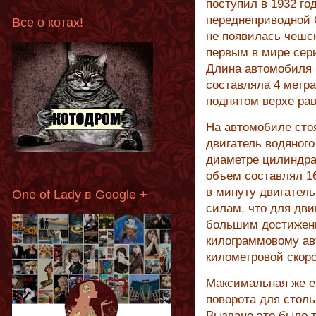
поступил в 1932 го
переднеприводной С
Все о котах!
не появилась чешс
первым в мире се
Длина автомобиля 
составляла 4 метра
поднятом верхе ра
На автомобиле сто
двигатель водяног
диаметре цилиндра
объем составлял 16
в минуту двигател
One of Lady в Google +
силам, что для дви
большим достижени
килограммовому ав
километровой скоро
Максимальная же ег
поворота для столь
Вызвано это было 