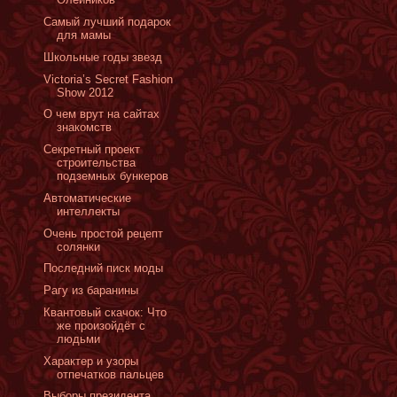
Cамый лучший подарок
для мамы
Школьные годы звезд
Victoria’s Secret Fashion
Show 2012
О чем врут на сайтах
знакомств
Cекретный проект
строительства
подземных бункеров
Aвтоматические
интеллекты
Очень простой рецепт
солянки
Последний писк моды
Рагу из баранины
Квантовый скачок: Что
же произойдёт с
людьми
Характер и узоры
отпечатков пальцев
Выборы президента