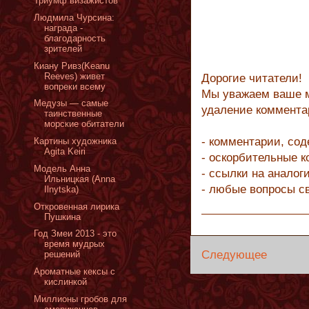
Триумф визажистов
Людмила Чурсина:
награда -
благодарность
зрителей
Киану Ривз(Keanu
Reeves) живет
Дорогие читатели!
вопреки всему
Мы уважаем ваше м
Mедузы — cамые
удаление коммента
таинственные
морские обитатели
- комментарии, со
Картины художника
Agita Keiri
- оскорбительные 
Модель Анна
- ссылки на аналог
Ильницкая (Anna
- любые вопросы с
Ilnytska)
Откровенная лирика
Пушкина
Год Змеи 2013 - это
время мудрых
Следующее
решений
Ароматные кексы с
кислинкой
Миллионы гробов для