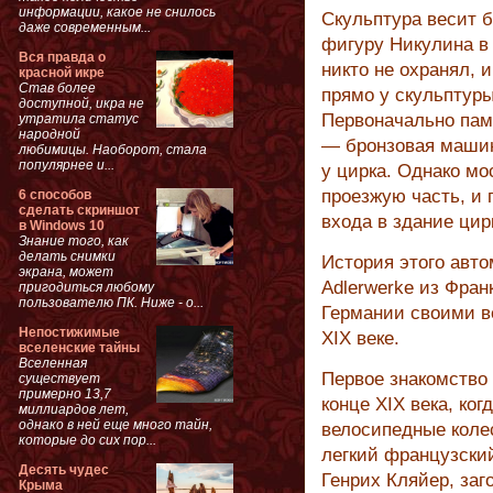
информации, какое не снилось
Скульптура весит б
даже современным...
фигуру Никулина в 
Вся правда о
никто не охранял, 
красной икре
Став более
прямо у скульптуры
доступной, икра не
Первоначально пам
утратила статус
народной
— бронзовая машин
любимицы. Наоборот, стала
популярнее и...
у цирка. Однако м
проезжую часть, и 
6 способов
сделать скриншот
входа в здание цир
в Windows 10
Знание того, как
делать снимки
История этого авто
экрана, может
Adlerwerke из Фра
пригодиться любому
пользователю ПК. Ниже - о...
Германии своими 
Непостижимые
XIX веке.
вселенские тайны
Вселенная
Первое знакомство
существует
примерно 13,7
конце XIX века, ко
миллиардов лет,
однако в ней еще много тайн,
велосипедные коле
которые до сих пор...
легкий французский
Десять чудес
Генрих Кляйер, за
Крыма