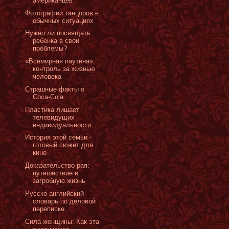
американцев
Фотографии танцоров в
обычных ситуациях
Нужно ли посвящать
ребенка в свои
проблемы?
«Всемирная паутина»:
контроль за жизнью
человека
Страшные факты о
Coca-Cola
Пластика лишает
телевидущих
индивидуальности
История этой семьи -
готовый сюжет для
кино
Доказательство рая:
путешествие в
загробную жизнь
Русско-английский
словарь по деловой
переписке
Сила женщины: Как эта