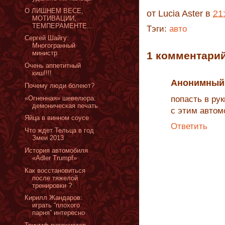
О ЛИШНЕМ ВЕСЕ,
от
Lucia Aster
в
21
МОТИВАЦИИ,
ТЕМПЕРАМЕНТЕ...
Тэги:
авто
Сергей Шайгу:
Многогранный
министр
1 комментарий
Очень аппетитный
киш!!!!
Анонимный
Почему люди болеют?
«Огненная» шевелюра:
попасть в ру
демоническая печать
с этим автом
Яйца в винном соусе
Ответить
Что ждет Тельца в год
Змеи 2013
История автомобиля
«Adler Trumpf»
Как восстановиться
после тяжелой
тренировки ?
Кирилл Жандаров:
играть “плохого
парня” интересно