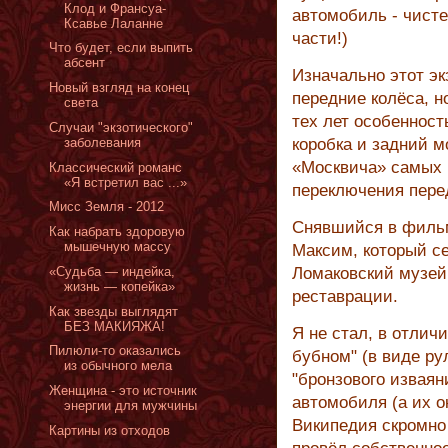
Клод и Франсуа-
автомобиль - чист
Ксавье Лаланне
части!)
Что будет, если выпить
абсент
Изначально этот эк
Новый взгляд на конец
передние колёса, н
света
тех лет особенность
Случаи "экзотического"
заболевания
коробка и задний м
«Москвича» самых 
Классический романс
«Я встретил вас ...»
переключения пере
Мисс Земля - 2012
Снявшийся в фильм
Как набрать здоровую
мышечную массу
Максим, который се
«Cудьба — индейка,
Ломаковский музей,
жизнь — копейка»
реставрации.
Как звезды выглядят
БЕЗ МАКИЯЖА!
Я не стал, в отлич
Пилюли-то оказались
бубном" (в виде ру
из обычного мела
"бронзового извая
Женщина - это источник
автомобиля (а их о
энергии для мужчины
Википедия скромно 
Картины из отходов