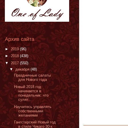
Архив сайта
►
2019
(96)
►
2018
(438)
▼
2017
(550)
▼
декабря
(48)
Праздничные салаты
для Нового года
Новый 2018 год
начинается в
понедельник: что
сулят...
Научитесь управлять
собственными
желаниями
Гангстерский Новый год
в стиле Чикаго 30-х