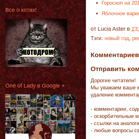
Гороскоп на 20
Все о котах!
Яблочное варе
от
Lucia Aster
в
23
Тэги:
новый год
,
ре
Комментариев 
Отправить ко
Дорогие читатели!
One of Lady в Google +
Мы уважаем ваше м
удаление коммента
- комментарии, со
- оскорбительные 
- ссылки на аналог
- любые вопросы с