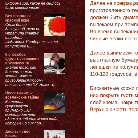
Далее не прекраща
информации, какое не снилось
даже современным...
приготовленного т
Вся правда о
должен быть диамет
красной икре
выпекаем при темпе
Став более
доступной, икра не
Во время выпекани
утратила статус
народной
яичные белки посте
любимицы. Наоборот, стала
популярнее и...
Далее вынимаем го
6 способов
сделать скриншот
выстланную бумагу
в Windows 10
лепешки из получи
Знание того, как
делать снимки
110-120 градусов, в
экрана, может
пригодиться любому
пользователю ПК. Ниже - о...
Бисквитные коржи 
Непостижимые
них покрыть густым
вселенские тайны
Вселенная
слой крема, накрыт
существует
Верхнюю часть тор
примерно 13,7
миллиардов лет,
однако в ней еще много тайн,
которые до сих пор...
Десять чудес
Крыма