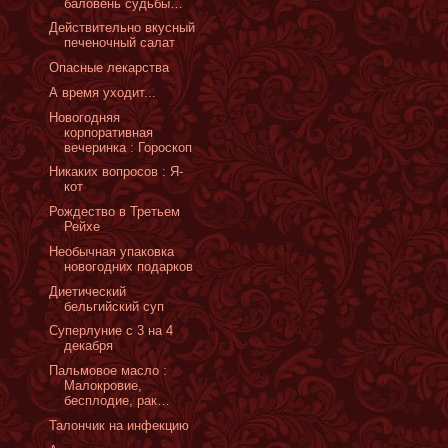
баловень судьбы…
Действительно вкусный
печеночный салат
Опасные лекарства
А время уходит...
Новогодняя
корпоративная
вечеринка : Гороскоп
Никаких вопросов : Я-
кот
Рождество в Третьем
Рейхе
Необычная упаковка
новогодних подарков
Диетический
бельгийский суп
Суперлуние с 3 на 4
декабря
Пальмовое масло :
Малокровие,
бесплодие, рак…
Талончик на инфекцию