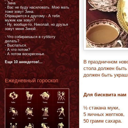
- Зина
- Вас не буду насиловать. Мою мать
тоже зовут Зина.
Обращается к другому - А тебя
мужик как зовут?
- Ну, вообще-то, Николай, но друзья
зовут меня Зиной..
- Что собираешься в субботу
делать?
- Выспаться.
- А что потом?
- А потом воскресенье.
В праздничном нов
Еще 10 анекдотов!...
стола должен быть 
должен быть украш
Ежедневный гороскоп
Для бисквита нам
½ стакана муки,
5 яичных желтков,
50 грамм сахара.