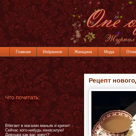
Главная
Избранное
Женщина
Мода
Отно
Рецепт нового
Что почитать:
Вбегает в магазин маньяк и кричит: -
Сейчас кого-нибудь изнасилую!
Девушка как вас зовут?