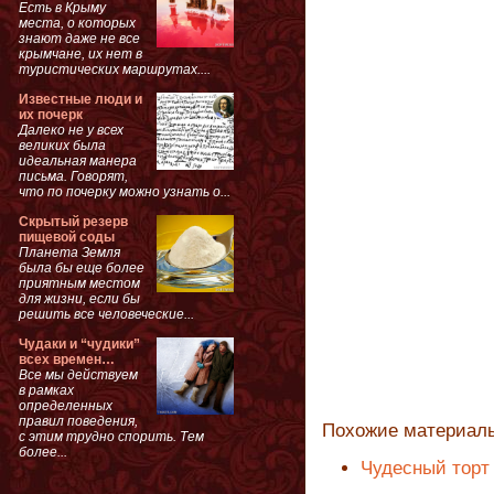
Есть в Крыму
места, о которых
знают даже не все
крымчане, их нет в
туристических маршрутах....
Известные люди и
их почерк
Далеко не у всех
великих была
идеальная манера
письма. Говорят,
что по почерку можно узнать о...
Скрытый резерв
пищевой соды
Планета Земля
была бы еще более
приятным местом
для жизни, если бы
решить все человеческие...
Чудаки и “чудики”
всех времен…
Все мы действуем
в рамках
определенных
правил поведения,
Похожие материал
с этим трудно спорить. Тем
более...
Чудесный торт