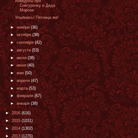
Анекдоты про
Снегурочку и Деда
Мороза
Улыбнись! Пятница же!
►
ноября
(36)
►
октября
(38)
►
сентября
(42)
►
августа
(53)
►
июля
(38)
►
июня
(40)
►
мая
(50)
►
апреля
(47)
►
марта
(53)
►
февраля
(67)
►
января
(38)
►
2016
(616)
►
2015
(1031)
►
2014
(1302)
►
2013
(1275)