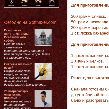
Для приготовлени
200 грамм сливок,
50 грамм шоколада
Сегодня на Softmixer.com
200 грамм варенья,
Исполин на
1 ст. ложка сахарно
болоте. Легенды
Исаакиевского
собора
Для приготовлени
Один из самых
знаменитых
соборов Северной столицы
начали строить еще при Петре
1 пакетик ванилина
I, а завершили при...
2 яичных белков,
Секреты знакомых
1 пакетик ванилина
вещей
Вокруг множество
вещей, которые
Рецептура приготов
мы видим каждый
день, но даже не
догадываемся, для чего они...
Сначала готовим би
20 потрясающих
до устойчивой кон
оптических
иллюзий
баню и разогревать
Человеческий мозг
обрабатывает
такое количество