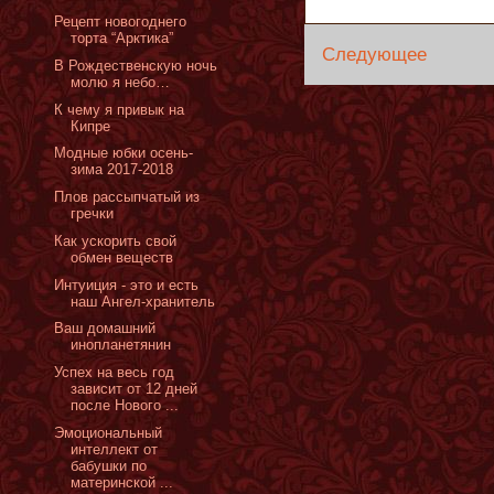
Рецепт новогоднего
торта “Арктика”
Следующее
В Рождественскую ночь
молю я небо…
К чему я привык на
Кипре
Модные юбки осень-
зима 2017-2018
Плов рассыпчатый из
гречки
Как ускорить свой
обмен веществ
Интуиция - это и есть
наш Ангел-хранитель
Ваш домашний
инопланетянин
Успех на весь год
зависит от 12 дней
после Нового ...
Эмоциональный
интеллект от
бабушки по
материнской ...