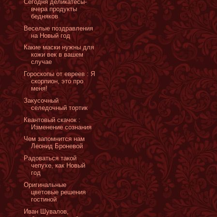
Сегодня деликатесы-
вчера продукты
бедняков
Веселые поздравления
на Новый год
Какие маски нужны для
кожи век в вашем
случае
Гороскопы от евреев : Я
скорпион, это про
меня!
Закусочный
селедочный тортик
Квантовый скачок :
Изменение сознания
Чем запомнится нам
Леонид Броневой
Радоваться такой
чепухе, как Новый
год
Оригинальные
цветовые решения
гостиной
Иван Шувалов,