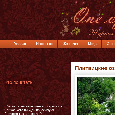
Главная
Избранное
Женщина
Мода
Отно
Плитвицкие оз
Что почитать:
Вбегает в магазин маньяк и кричит: -
Сейчас кого-нибудь изнасилую!
Девушка как вас зовут?