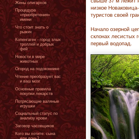
свыше 37 м лежит н
Жены олигархов
низкое Новаковица
Процедура
туристов своей гр
«приобретения»
имени
Что стоит знать о
Начало озерной цеп
рыжих
склонах лесистых г
Копенгаген - город злых
первый водопад.
троллей и добрых
фей
Новости в мире
животных
Огород на подоконнике
Чтение преобразует вас
и ваш мозг
Основные правила
покупки лекарств
Потрясающие валяные
игрушки
Социальный статус по
анализу крови
Заговор часовщиков
Кого вы хотите: сына
или дочь?