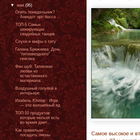
▼
мая
(95)
Опять понедельник?
Анекдот про босса …
ТОП-5 Самых
шокирующих
свадебных танцев
Слухи и мифы о тату
Галина Брежнева: Дочь
“пятизвездного”
генсека
Фен шуй: Талисман
любви из
естественного
материала...
Воздушный голубой в
интерьере
Изабель Юппер : Игра
— это волшебный яд
ТОП-10 продуктов
которые нельзя есть
во время диет...
Как правильно
Самое высокое и в
посадить пионы