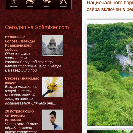
Национального парк
озёра включен в р
Сегодня на Softmixer.com
Исполин на
болоте. Легенды
Исаакиевского
собора
Один из самых
знаменитых
соборов Северной столицы
начали строить еще при Петре
I, а завершили при...
Секреты знакомых
вещей
Вокруг множество
вещей, которые
мы видим каждый
день, но даже не
догадываемся, для чего они...
20 потрясающих
оптических
иллюзий
Человеческий мозг
обрабатывает
такое количество