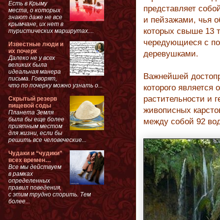
Есть в Крыму
представляет собо
места, о которых
знают даже не все
и пейзажами, чья о
крымчане, их нет в
которых свыше 13 т
туристических маршрутах....
чередующиеся с по
Известные люди и
их почерк
деревушками.
Далеко не у всех
великих была
идеальная манера
Важнейшей достопр
письма. Говорят,
что по почерку можно узнать о...
которого является
растительности и г
Скрытый резерв
пищевой соды
живописных карстов
Планета Земля
была бы еще более
между собой 92 во
приятным местом
для жизни, если бы
решить все человеческие...
Чудаки и “чудики”
всех времен…
Все мы действуем
в рамках
определенных
правил поведения,
с этим трудно спорить. Тем
более...