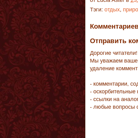
от
Lucia Aster
в
23
Тэги:
отдых
,
прир
Комментариев
Отправить ко
Дорогие читатели!
Мы уважаем ваше 
удаление коммент
- комментарии, с
- оскорбительные
- ссылки на анало
- любые вопросы 