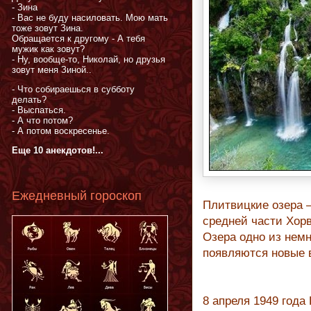
- Зина
- Вас не буду насиловать. Мою мать
тоже зовут Зина.
Обращается к другому - А тебя
мужик как зовут?
- Ну, вообще-то, Николай, но друзья
зовут меня Зиной..
- Что собираешься в субботу
делать?
- Выспаться.
- А что потом?
- А потом воскресенье.
Еще 10 анекдотов!...
Ежедневный гороскоп
Плитвицкие озера —
средней части Хорв
Озера одно из немн
появляются новые 
8 апреля 1949 года