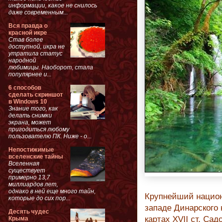
информации, какое не снилось
даже современным...
Вся правда о
красной икре
Став более
доступной, икра не
утратила статус
народной
любимицы. Наоборот, стала
популярнее и...
6 способов
сделать скриншот
в Windows 10
Знание того, как
делать снимки
экрана, может
пригодиться любому
пользователю ПК. Ниже - о...
Непостижимые
вселенские тайны
Вселенная
существует
примерно 13,7
миллиардов лет,
однако в ней еще много тайн,
Крупнейший национ
которые до сих пор...
западе Динарского 
Десять чудес
картах XVII ст. Са
Крыма