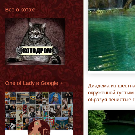
Все о котах!
One of Lady в Google +
Диадема из шестна
окруженной густым
образуя пенистые 