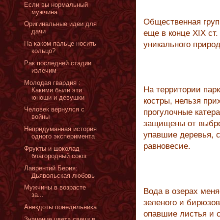
Если вы нормальный
мужчина
Общественная груп
Оригинальные идеи для
дачи
еще в конце ХIХ ст
На каком пальце носить
уникального природ
кольцо?
Рак последней стадии
излечим
Молодая гвардия :
На территории парк
Какими были эти
юноши и девушки
костры, нельзя при
Человек вернулся с
прогулочные катера
войны
защищены от выбро
Непридуманная история
упавшие деревья, 
одного эксперимента
равновесие.
Фрукты и шоколад —
благородный союз
Лаврентий Берия:
Дьявольская любовь
Мужчины в возрасте
Вода в озерах меня
за...
зеленого и бирюзов
Анекдоты понедельника
опавшие листья и 
Значение цвета свечи в