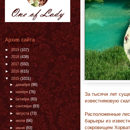
Архив сайта
►
2019
(107)
►
2018
(438)
►
2017
(550)
►
2016
(615)
▼
2015
(1031)
►
декабря
(98)
►
ноября
(76)
За тысячи лет суще
►
октября
(83)
известняковую скал
►
сентября
(83)
►
августа
(73)
Расположенные лес
барьеры из извест
►
июля
(66)
сокровищем Хорват
►
июня
(83)