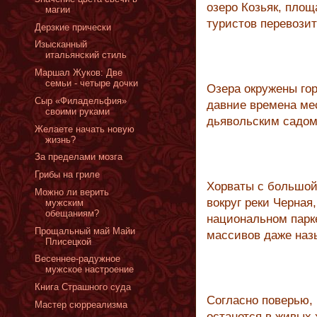
озеро Козьяк, площ
магии
туристов перевозит
Дерзкие прически
Изысканный
итальянский стиль
Маршал Жуков: Две
семьи - четыре дочки
Озера окружены го
Сыр «Филадельфия»
давние времена ме
своими руками
дьявольским садом
Желаете начать новую
жизнь?
За пределами мозга
Грибы на гриле
Хорваты с большой
Можно ли верить
вокруг реки Черная
мужским
обещаниям?
национальном парке
Прощальный май Майи
массивов даже наз
Плисецкой
Весеннее-радужное
мужское настроение
Книга Страшного суда
Согласно поверью, 
Мастер сюрреализма
останется в живых