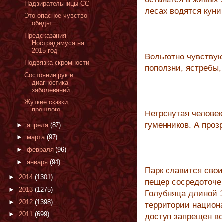
Надзирательницы СС
лесах водятся куни
Это опасное чувство
обиды
Предсказания
Нострадамуса на
2015 год
Вольготно чувствую
Подвязка скромности
поползни, ястребы,
Состояние рук и
диагностика
заболеваний
Жуткие сказки
прошлого
Нетронутая человек
гуменников. А про
►
апреля
(87)
►
марта
(97)
►
февраля
(96)
►
января
(94)
Парк славится свои
►
2014
(1301)
пещер сосредоточе
►
2013
(1275)
Голубняца длиной 
►
2012
(1398)
территории национа
►
2011
(699)
доступ запрещен вс