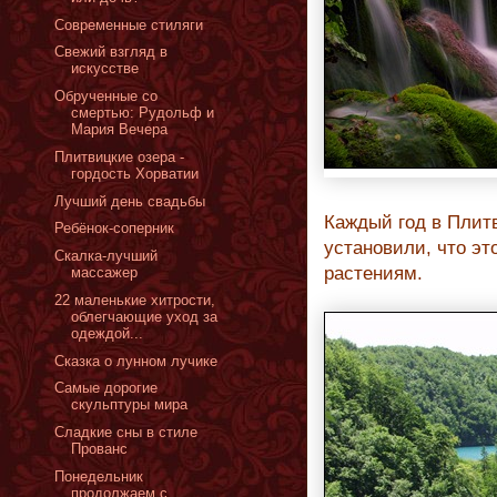
Современные стиляги
Свежий взгляд в
искусстве
Обрученные со
смертью: Рудольф и
Мария Вечера
Плитвицкие озера -
гордость Хорватии
Лучший день свадьбы
Каждый год в Плит
Ребёнок-соперник
установили, что э
Скалка-лучший
растениям.
массажер
22 маленькие хитрости,
облегчающие уход за
одеждой...
Сказка о лунном лучике
Самые дорогие
скульптуры мира
Сладкие сны в стиле
Прованс
Понедельник
продолжаем с