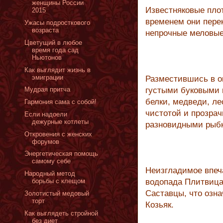
женщины России
Известняковые плот
2015
временем они пере
Ужасы подросткового
возраста
непрочные меловые
Цветущий в любое
время года сад
Ньютонов
Как выглядит жизнь в
эмиграции
Разместившись в о
Мудрая притча
густыми буковыми 
белки, медведи, ле
Гармония сама с собой!
чистотой и прозра
Если надоели
дежурные котлеты
разновидными рыбк
Откровения с женских
форумов
Энергетическая помощь
самому себе
Неизгладимое впеч
Народный метод
борьбы с клещом
водопада Плитвица 
Саставцы, что озна
Золотистый медовый
торт
Козьяк.
Как выглядеть стройной
без диет