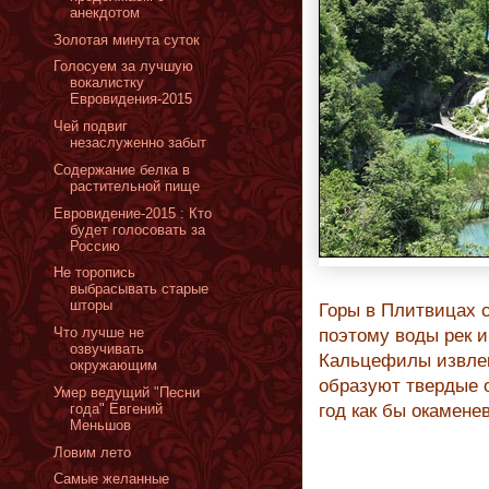
анекдотом
Золотая минута суток
Голосуем за лучшую
вокалистку
Евровидения-2015
Чей подвиг
незаслуженно забыт
Содержание белка в
растительной пище
Евровидение-2015 : Кто
будет голосовать за
Россию
Не торопись
выбрасывать старые
шторы
Горы в Плитвицах 
Что лучше не
поэтому воды рек и
озвучивать
Кальцефилы извлек
окружающим
образуют твердые о
Умер ведущий "Песни
года" Евгений
год как бы окамене
Меньшов
Ловим лето
Самые желанные