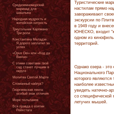
Туристические мар
Средиземноморский
настилам прямо на
маринад для
шашлыка
завораживают свое
Народная мудрость и
экскурсии по Плит
житейская хитрость
в 1949 году и внес
Треугольник Карпмана :
ЮНЕСКО, входит "кр
Три роли
одном из кинофиль
Константина Меладзе :
территорий.
Я дорого заплатил за
успех
«Opus Dei» или «Код да
Винчи»
С этими советами твой
Однако озера - это
сад станет лучшим в
округе
Национального Пар
Молитва Святой Марте
которого являются 
Сломанный каблук?
наиболее известны
Георгиевская лента:
увидеть натечно-ар
особый знак отличия
со специфической 
Море тюльпанов
летучих мышей.
Вся правда о взятии
Рейхстага