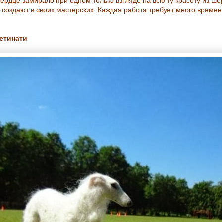
сердце замирало при одном только взгляде на всю ту красоту из ше
и создают в своих мастерских. Каждая работа требует много времен
етинати