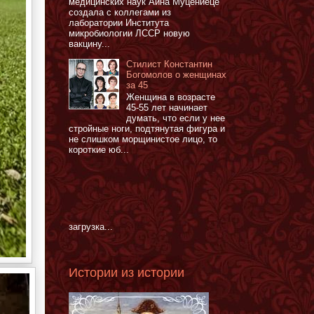
медицинских наук Айна Муцениеце
создала с коллегами из
лаборатории Института
микробиологии ЛССР новую
вакцину...
Стилист Константин
Богомолов о женщинах
за 45
Женщина в возрасте
45-55 лет начинает
думать, что если у нее
стройные ноги, подтянутая фигура и
не слишком морщинистое лицо, то
короткие юб...
загрузка...
Истории из истории