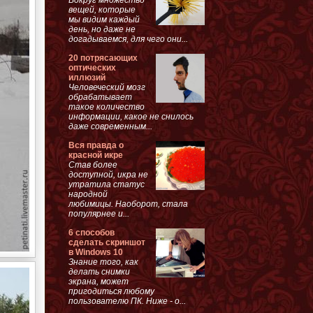
вещей, которые
мы видим каждый
день, но даже не
догадываемся, для чего они...
20 потрясающих
оптических
иллюзий
Человеческий мозг
обрабатывает
такое количество
информации, какое не снилось
даже современным...
Вся правда о
красной икре
Став более
доступной, икра не
утратила статус
народной
любимицы. Наоборот, стала
популярнее и...
6 способов
сделать скриншот
в Windows 10
Знание того, как
делать снимки
экрана, может
пригодиться любому
пользователю ПК. Ниже - о...