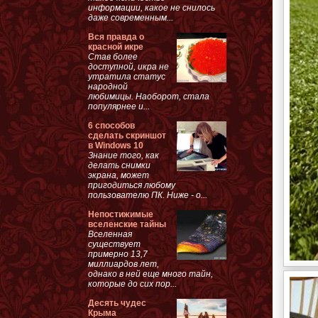
информации, какое не снилось
даже современным...
Вся правда о
красной икре
Став более
доступной, икра не
утратила статус
народной
любимицы. Наоборот, стала
популярнее и...
6 способов
сделать скриншот
в Windows 10
Знание того, как
делать снимки
экрана, может
пригодиться любому
пользователю ПК. Ниже - о...
Непостижимые
вселенские тайны
Вселенная
существует
примерно 13,7
миллиардов лет,
однако в ней еще много тайн,
которые до сих пор...
Десять чудес
Крыма