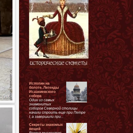
Исполин на
болоте. Легенды
Исаакиевского
собора
Один из самых
знаменитых
соборов Северной столицы
начали строить еще при Петре
I, а завершили при...
Секреты знакомых
вещей
Вокруг множество