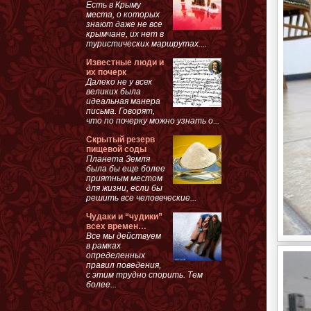
Есть в Крыму
места, о которых
знают даже не все
крымчане, их нет в
туристических маршрутах....
Известные люди и
их почерк
Далеко не у всех
великих была
идеальная манера
письма. Говорят,
что по почерку можно узнать о...
Скрытый резерв
пищевой соды
Планета Земля
была бы еще более
приятным местом
для жизни, если бы
решить все человеческие...
Чудаки и “чудики”
всех времен…
Все мы действуем
в рамках
определенных
правил поведения,
с этим трудно спорить. Тем
более...