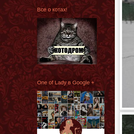
Все о котах!
One of Lady в Google +