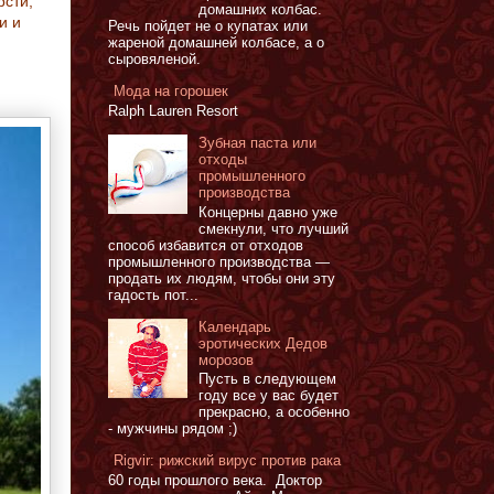
рсти,
домашних колбас.
и и
Речь пойдет не о купатах или
жареной домашней колбасе, а о
сыровяленой.
Мода на горошек
Ralph Lauren Resort
Зубная паста или
отходы
промышленного
производства
Концерны давно уже
смекнули, что лучший
способ избавится от отходов
промышленного производства —
продать их людям, чтобы они эту
гадость пот...
Календарь
эротических Дедов
морозов
Пусть в следующем
году все у вас будет
прекрасно, а особенно
- мужчины рядом ;)
Rigvir: рижский вирус против рака
60 годы прошлого века. Доктор