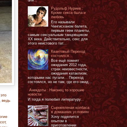
бли...
Рудольф Нуриев :
Кроме секса была и
любовь
Его называли
Чингисханом балета,
первым геем планеты,
самым сексуальным танцовщиком
XX века. Действительно, секс для
этого неистового тат...
Квантовый Переход
состоялся…
Все ещё помнят
ожидания 2012 года,
страх неизвестности,
ожидания катаклизм,
которыми нас пугали… Переход
состоялся, но не там, где его ожид...
Анекдоты : Наконец то хорошие
новости
 это
И тогда я полюбил литературу...
 ведь
Сыровяленая колбаса
в домашних условиях
огие
Хочу поделится
опытом в
сот,
приготовлении