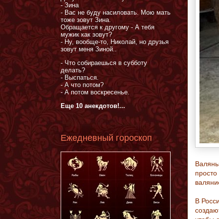
- Зина
- Вас не буду насиловать. Мою мать
тоже зовут Зина.
Обращается к другому - А тебя
мужик как зовут?
- Ну, вообще-то, Николай, но друзья
зовут меня Зиной..
- Что собираешься в субботу
делать?
- Выспаться.
- А что потом?
- А потом воскресенье.
Еще 10 анекдотов!...
Ежедневный гороскоп
Валяны
просто
валяни
В Росси
создаю