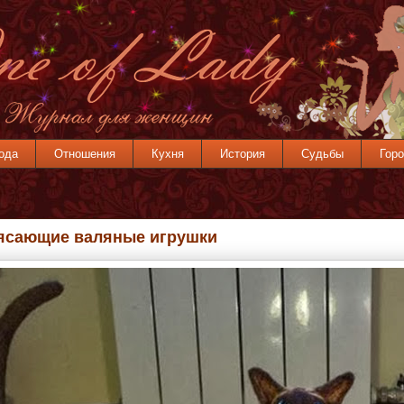
ода
Отношения
Кухня
История
Судьбы
Горо
ясающие валяные игрушки