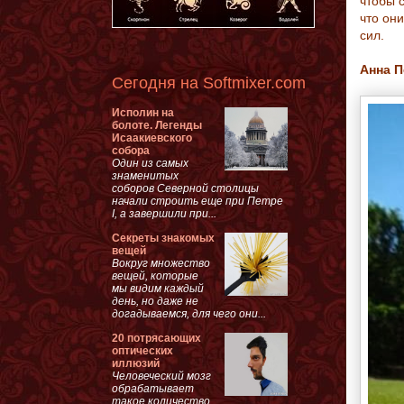
чтобы 
что он
сил.
Анна П
Сегодня на Softmixer.com
Исполин на
болоте. Легенды
Исаакиевского
собора
Один из самых
знаменитых
соборов Северной столицы
начали строить еще при Петре
I, а завершили при...
Секреты знакомых
вещей
Вокруг множество
вещей, которые
мы видим каждый
день, но даже не
догадываемся, для чего они...
20 потрясающих
оптических
иллюзий
Человеческий мозг
обрабатывает
такое количество