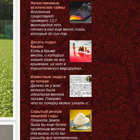
Непостижимые
вселенские тайны
Вселенная
существует
примерно 13,7
миллиардов лет,
однако в ней еще много тайн,
которые до сих пор...
Десять чудес
Крыма
Есть в Крыму
места, о которых
знают даже не все
крымчане, их нет в
туристических маршрутах....
Известные люди и
их почерк
Далеко не у всех
великих была
идеальная манера
письма. Говорят,
что по почерку можно узнать о...
Скрытый резерв
пищевой соды
Планета Земля
была бы еще более
приятным местом
для жизни, если бы
решить все человеческие...