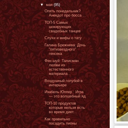
▼
мая
(95)
Опять понедельник?
Анекдот про босса …
ТОП-5 Самых
шокирующих
свадебных танцев
Слухи и мифы о тату
Галина Брежнева: Дочь
“пятизвездного”
генсека
Фен шуй: Талисман
любви из
естественного
материала...
Воздушный голубой в
интерьере
Изабель Юппер : Игра
— это волшебный яд
ТОП-10 продуктов
которые нельзя есть
во время диет...
Как правильно
посадить пионы