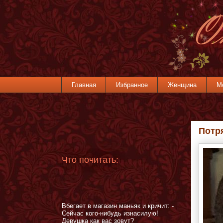
Главная
Избранное
Женщина
М
Потр
Что почитать:
Вбегает в магазин маньяк и кричит: -
Сейчас кого-нибудь изнасилую!
Девушка как вас зовут?