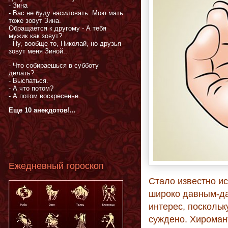
- Зина
- Вас не буду насиловать. Мою мать
тоже зовут Зина.
Обращается к другому - А тебя
мужик как зовут?
- Ну, вообще-то, Николай, но друзья
зовут меня Зиной..
- Что собираешься в субботу
делать?
- Выспаться.
- А что потом?
- А потом воскресенье.
Еще 10 анекдотов!...
Ежедневный гороскоп
Стало известно ис
широко давным-да
интерес, поскольк
суждено. Хироман