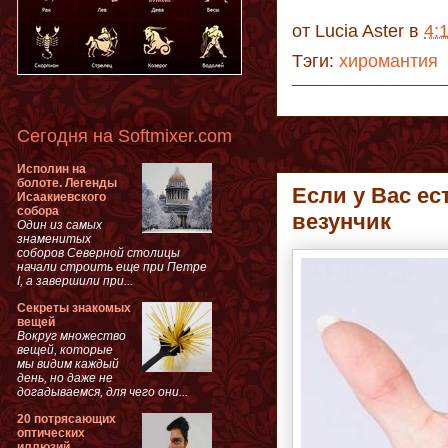
от
Lucia Aster
в
4:
Тэги:
хиромантия
Сегодня на Softmixer.com
Исполин на
болоте. Легенды
Если у Вас ес
Исаакиевского
собора
везунчик
Один из самых
знаменитых
соборов Северной столицы
начали строить еще при Петре
I, а завершили при...
Секреты знакомых
вещей
Вокруг множество
вещей, которые
мы видим каждый
день, но даже не
догадываемся, для чего они...
20 потрясающих
оптических
иллюзий