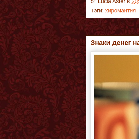
от
Lucia Aster
в
20
Тэги:
хиромантия
Знаки денег н