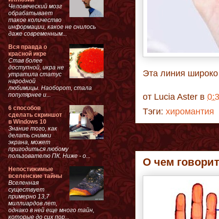
Человеческий мозг
обрабатывает
такое количество
информации, какое не снилось
даже современным...
Вся правда о
красной икре
Став более
доступной, икра не
Эта линия широко
утратила статус
народной
любимицы. Наоборот, стала
популярнее и...
от
Lucia Aster
в
0:
6 способов
Тэги:
хиромантия
сделать скриншот
в Windows 10
Знание того, как
делать снимки
экрана, может
пригодиться любому
пользователю ПК. Ниже - о...
О чем говори
Непостижимые
вселенские тайны
Вселенная
существует
примерно 13,7
миллиардов лет,
однако в ней еще много тайн,
которые до сих пор...