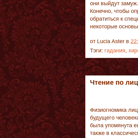
они выйдут замуж.
Конечно, чтобы о
обратиться к спец
некоторые основы 
от
Lucia Aster
в
22
Тэги:
гадания
,
хир
Чтение по лиц
Физиогномика лиц
будущего человек
была упомянута е
также в классичес