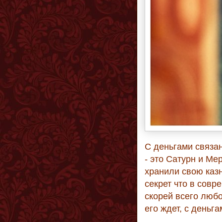
С деньгами связа
- это Сатурн и Ме
хранили свою казн
секрет что в совр
скорей всего любо
его ждет, с деньга