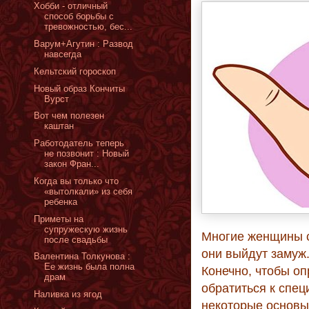
Хобби - отличный
способ борьбы с
тревожностью, бес...
Варум+Агутин : Развод
навсегда
Кельтский гороскоп
Новый образ Кончиты
Вурст
Вот чем полезен
каштан
Работодатель теперь
не позвонит : Новый
закон Фран...
Когда вы только что
«вытолкали» из себя
ребенка
Приметы на
супружескую жизнь
Многие женщины ст
после свадьбы
они выйдут замуж.
Валентина Толкунова :
Ее жизнь была полна
Конечно, чтобы о
драм
обратиться к спец
Наливка из ягод
некоторые основы 