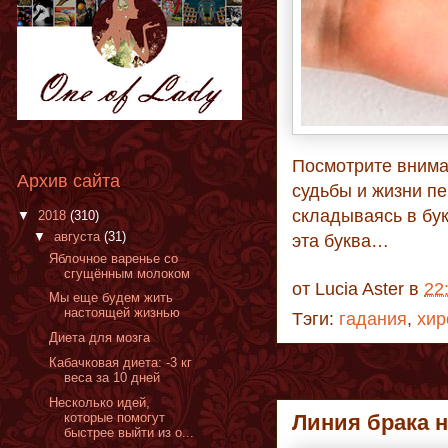
Посмотрите внима
Архив сайта
судьбы и жизни п
складываясь в бук
▼
2018
(310)
▼
августа
(31)
эта буква…
Яблочное варенье со
сгущённым молоком
от
Lucia Aster
в
22
Мы еще будем жить
настоящей жизнью
Тэги:
гадания
,
хир
Диета для мозга
Кабачковая диета: -3 кг
веса за 10 дней
Несколько идей,
которые помогут
Линия брака 
быстрее выйти из о...