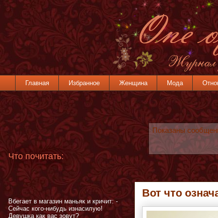
Главная
Избранное
Женщина
Мода
Отно
Показаны сообщен
Что почитать:
Вот что означ
Вбегает в магазин маньяк и кричит: -
Сейчас кого-нибудь изнасилую!
Девушка как вас зовут?