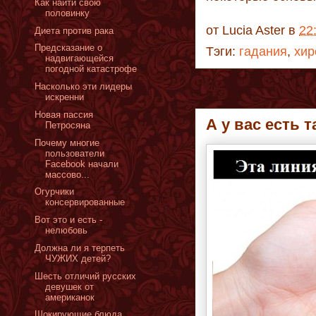
Как найти свою
половинку
от
Lucia Aster
в
22
Диета против рака
Предсказание о
Тэги:
гадания
,
хир
надвигающейся
погодной катастрофе
Насколько эти лидеры
искренни
Новая пассия
А у вас есть 
Петросяна
Почему многие
пользователи
Facebook начали
массово...
Огурчики
консервированные
Вот это и есть -
нелюбовь
Должна ли я терпеть
ЧУЖИХ детей?
Шесть отличий русских
девушек от
американок
Шокирующие блюда