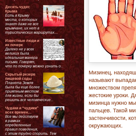
Десять чудес
Крыма
Есть в Крыму
места, о которых
знают даже не все
крымчане, их нет в
туристических маршрутах....
Известные люди и
их почерк
Далеко не у всех
великих была
идеальная манера
письма. Говорят,
что по почерку можно узнать о...
Мизинец, находящ
Скрытый резерв
пищевой соды
называют выпадаю
Планета Земля
множеством препя
была бы еще более
приятным местом
жестокие уроки. 
для жизни, если бы
решить все человеческие...
мизинца нужно мы
Чудаки и “чудики”
пальцев. Такой ми
всех времен…
Все мы действуем
застенчивости, ко
в рамках
окружающих.
определенных
правил поведения,
с этим трудно спорить. Тем