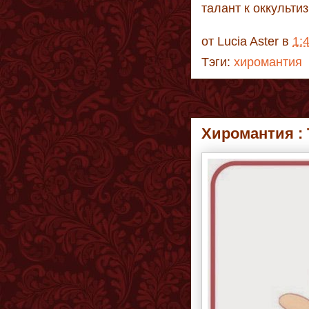
талант к оккульти
от
Lucia Aster
в
1:
Тэги:
хиромантия
Хиромантия :