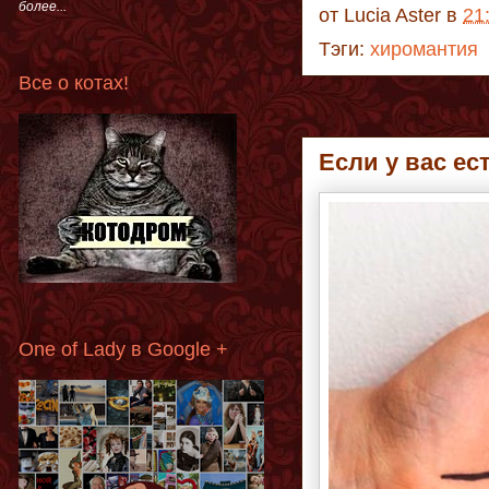
более...
от
Lucia Aster
в
21
Тэги:
хиромантия
Все о котах!
Если у вас ес
One of Lady в Google +