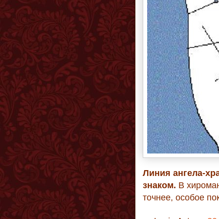
Линия ангела-хр
знаком.
В хироман
точнее, особое по