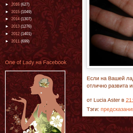
►
2016
(627)
►
2015
(1049)
►
2014
(1307)
►
2013
(1276)
►
2012
(1401)
►
2011
(699)
One of Lady на Facebook
Если на Вашей лад
отлично развита и
от
Lucia Aster
в
21
Тэги:
предсказани