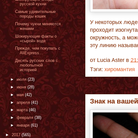
русской кухни
Самые удивительные
породы кошек
У некоторых люде
Почему чукчи меняются
женами
проходит изогнут
Шокирующие факты о
окружность, а мож
«сырой» воде
эту линию называ
Прежде, чем покупать с
AliExpress…
от
Lucia Aster
в
21
Десять русских слов с
любопытной
Тэги:
хиромантия
историей
►
июля
(23)
►
июня
(28)
►
мая
(42)
Знак на ваше
►
апреля
(41)
►
марта
(46)
►
февраля
(38)
►
января
(61)
►
2017
(565)