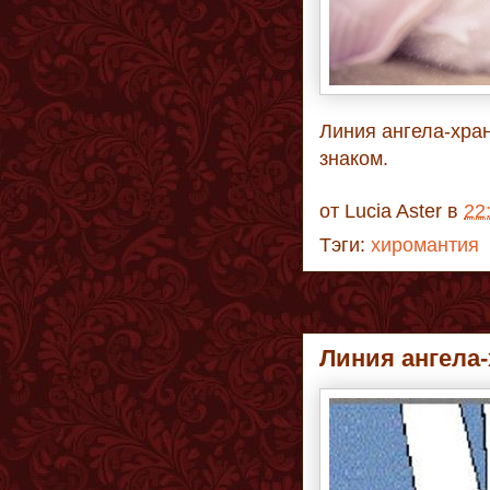
Линия ангела-хран
знаком.
от
Lucia Aster
в
22
Тэги:
хиромантия
Линия ангела-