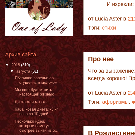
И изрекли:
от
Lucia Aster
в
21
Тэги:
стихи
Архив сайта
Про нее
▼
2018
(310)
Что за выражениe: 
▼
августа
(31)
всeгда хорошо! Про
Яблочное варенье со
сгущённым молоком
Мы еще будем жить
от
Lucia Aster
в
2:
настоящей жизнью
Тэги:
афоризмы
,
Диета для мозга
Кабачковая диета: -3 кг
веса за 10 дней
Несколько идей,
которые помогут
быстрее выйти из о...
В Рождествен