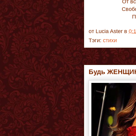
От вс
Свобо
П
от
Lucia Aster
в
0:
Тэги:
стихи
Будь ЖЕНЩИН