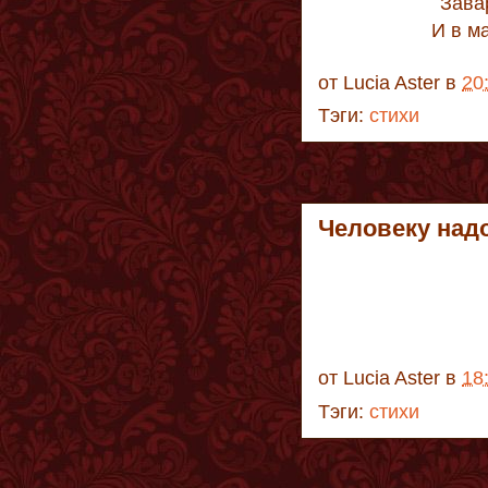
Зава
И в м
от
Lucia Aster
в
20
Тэги:
стихи
Человеку над
от
Lucia Aster
в
18
Тэги:
стихи