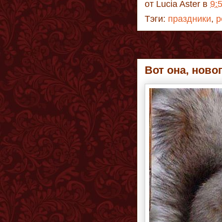
от
Lucia Aster
в
9:
Тэги:
праздники
,
р
Вот она, ново