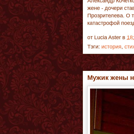
Александр Кочетк
жене - дочери ста
Прозрителева. О т
катастрофой поезд
от
Lucia Aster
в
18
Тэги:
история
,
сти
Мужик жены н