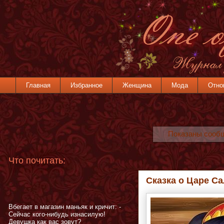
Главная
Избранное
Женщина
Мода
Отно
Показаны сооб
Что почитать:
Сказка о Царе С
Вбегает в магазин маньяк и кричит: -
Сейчас кого-нибудь изнасилую!
Девушка как вас зовут?