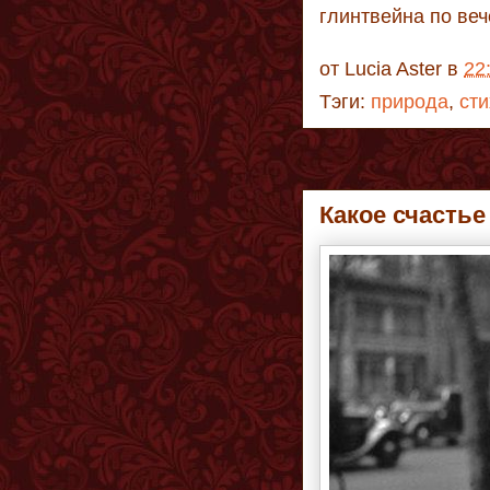
глинтвейна по веч
от
Lucia Aster
в
22
Тэги:
природа
,
сти
Какое счастье