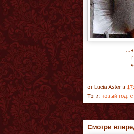
...
ч
от
Lucia Aster
в
17
Тэги:
новый год
,
с
Смотри впер