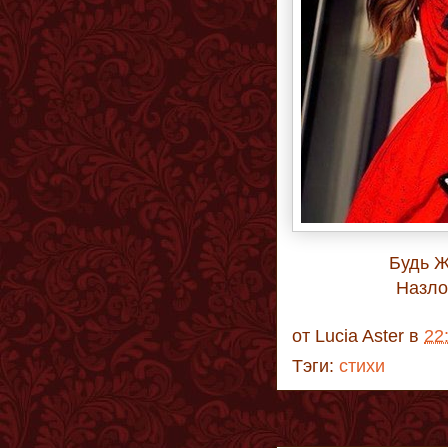
Будь 
Назло
от
Lucia Aster
в
22
Тэги:
стихи