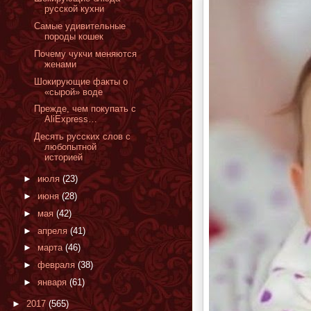
русской кухни
Самые удивительные
породы кошек
Почему чукчи меняются
женами
Шокирующие факты о
«сырой» воде
Прежде, чем покупать с
AliExpress…
Десять русских слов с
любопытной
историей
►
июля
(23)
►
июня
(28)
►
мая
(42)
►
апреля
(41)
►
марта
(46)
►
февраля
(38)
►
января
(61)
►
2017
(565)