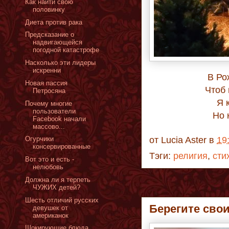
Как найти свою
половинку
Диета против рака
Предсказание о
надвигающейся
погодной катастрофе
Насколько эти лидеры
искренни
В Ро
Новая пассия
Чтоб
Петросяна
Я 
Почему многие
пользователи
Но 
Facebook начали
массово...
Огурчики
от
Lucia Aster
в
19
консервированные
Тэги:
религия
,
сти
Вот это и есть -
нелюбовь
Должна ли я терпеть
ЧУЖИХ детей?
Шесть отличий русских
Берегите свои
девушек от
американок
Шокирующие блюда