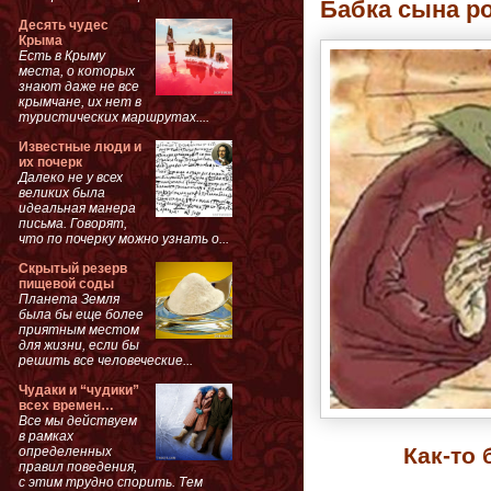
Бабка сына р
Десять чудес
Крыма
Есть в Крыму
места, о которых
знают даже не все
крымчане, их нет в
туристических маршрутах....
Известные люди и
их почерк
Далеко не у всех
великих была
идеальная манера
письма. Говорят,
что по почерку можно узнать о...
Скрытый резерв
пищевой соды
Планета Земля
была бы еще более
приятным местом
для жизни, если бы
решить все человеческие...
Чудаки и “чудики”
всех времен…
Все мы действуем
в рамках
Как-то
определенных
правил поведения,
с этим трудно спорить. Тем