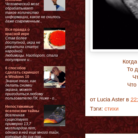
Человеческий мозг
обрабатывает
такое количество
информации, какое не снилось
даже современным...
Вся правда о
красной икре
Став более
доступной, икра не
утратила статус
народной
любимицы. Наоборот, стала
популярнее и...
Когда
6 способов
То д
сделать скриншот
Чт
в Windows 10
Знание того, как
Что
делать снимки
экрана, может
пригодиться любому
пользователю ПК. Ниже - о...
от
Lucia Aster
в
22
Непостижимые
Тэги:
стихи
вселенские тайны
Вселенная
существует
примерно 13,7
миллиардов лет,
однако в ней еще много тайн,
которые до сих пор...