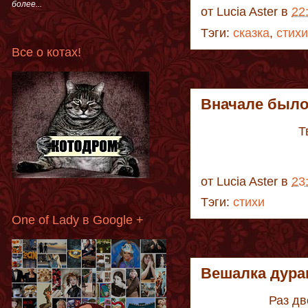
более...
от
Lucia Aster
в
22
Тэги:
сказка
,
стихи
Все о котах!
Вначале было
Т
от
Lucia Aster
в
23
Тэги:
стихи
One of Lady в Google +
Вешалка дура
Раз дв