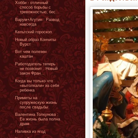
Хобби - отличный
способ борьбы с
тревожностью, бес...
Варум+Агутин : Развод
навсегда
Кельтский гороскоп
Новый образ Кончиты
Вурст
Вот чем полезен
каштан
Работодатель теперь
не позвонит : Новый
закон Фран...
Когда вы только что
«вытолкали» из себя
ребенка
Приметы на
супружескую жизнь
после свадьбы
Валентина Толкунова :
Ее жизнь была полна
драм
Наливка из ягод