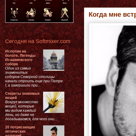
Когда мне вс
Сегодня на Softmixer.com
Исполин на
болоте. Легенды
Исаакиевского
собора
Один из самых
знаменитых
соборов Северной столицы
начали строить еще при Петре
I, а завершили при...
Секреты знакомых
вещей
Вокруг множество
вещей, которые
мы видим каждый
день, но даже не
догадываемся, для чего они...
20 потрясающих
оптических
иллюзий