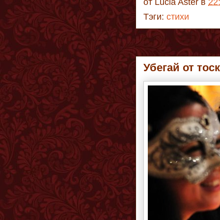
от
Lucia Aster
в
22
Тэги:
стихи
Убегай от тос