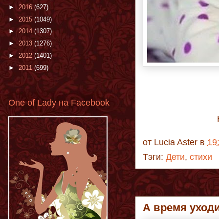
►
2016
(627)
►
2015
(1049)
►
2014
(1307)
►
2013
(1276)
►
2012
(1401)
►
2011
(699)
One of Lady на Facebook
от
Lucia Aster
в
19
Тэги:
Дети
,
стихи
А время уходит