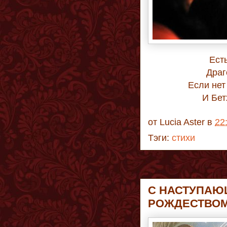
Ест
Драг
Если нет
И Бет
от
Lucia Aster
в
22
Тэги:
стихи
С НАСТУПА
РОЖДЕСТВО