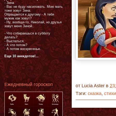
- Зина
- Вас не буду насиловать. Мою мать
тоже зовут Зина.
Обращается к другому - А тебя
мужик как зовут?
- Ну, вообще-то, Николай, но друзья
зовут меня Зиной..
- Что собираешься в субботу
делать?
- Выспаться.
- А что потом?
- А потом воскресенье.
Еще 10 анекдотов!...
Ежедневный гороскоп
от
Lucia Aster
в
23
Тэги:
сказка
,
стихи