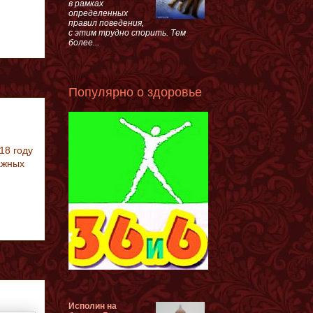
в рамках
определенных
правил поведения,
с этим трудно спорить. Тем
более...
Популярно о здоровье
18 году
ажных
Исполин на