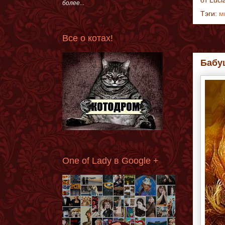
от
Luci
более...
Тэги:
м
Все о котах!
Бабу
One of Lady в Google +