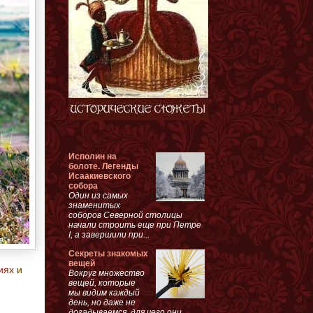
Исполин на
болоте. Легенды
Исаакиевского
собора
Один из самых
знаменитых
соборов Северной столицы
начали строить еще при Петре
I, а завершили при...
Секреты знакомых
вещей
иях и
Вокруг множество
вещей, которые
мы видим каждый
день, но даже не
догадываемся, для чего они...