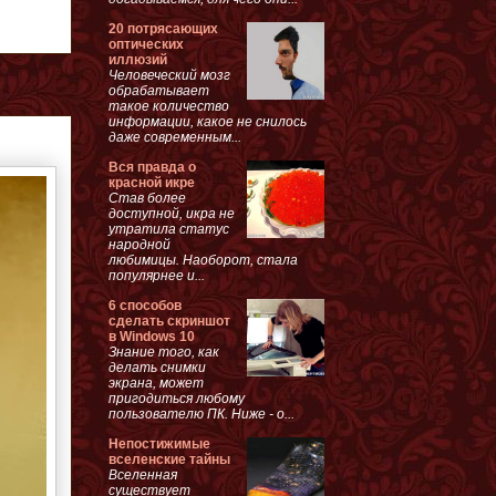
20 потрясающих
оптических
иллюзий
Человеческий мозг
обрабатывает
такое количество
информации, какое не снилось
даже современным...
Вся правда о
красной икре
Став более
доступной, икра не
утратила статус
народной
любимицы. Наоборот, стала
популярнее и...
6 способов
сделать скриншот
в Windows 10
Знание того, как
делать снимки
экрана, может
пригодиться любому
пользователю ПК. Ниже - о...
Непостижимые
вселенские тайны
Вселенная
существует