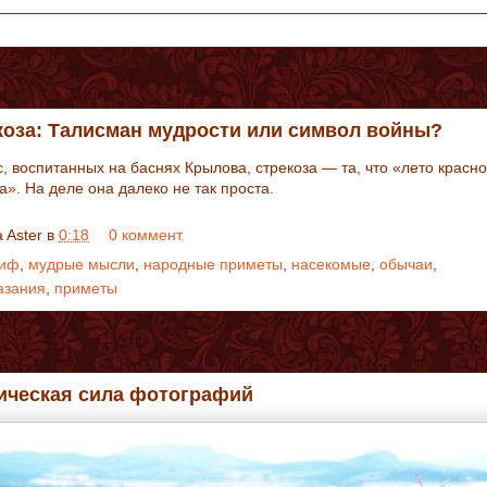
коза: Талисман мудрости или символ войны?
с, воспитанных на баснях Крылова, стрекоза — та, что «лето красн
». На деле она далеко не так проста.
a Aster
в
0:18
0 коммент.
иф
,
мудрые мысли
,
народные приметы
,
насекомые
,
обычаи
,
азания
,
приметы
ическая сила фотографий