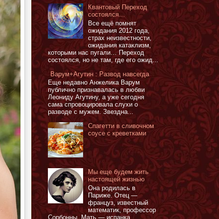
Квантовый Переход
состоялся…
Все ещё помнят
ожидания 2012 года,
страх неизвестности,
ожидания катаклизм,
которыми нас пугали… Переход
состоялся, но не там, где его ожид...
Варум+Агутин : Развод навсегда
Еще недавно Анжелика Варум
публично признавалась в любви
Леониду Агутину, а уже сегодня
сама спровоцировала слухи о
разводе с мужем. Звездна...
Спагетти в сливочном
соусе с креветками
Мы еще будем жить
настоящей жизнью
Она родилась в
Париже. Отец —
француз, известный
математик, профессор
Сорбонны. Мать — испанка,