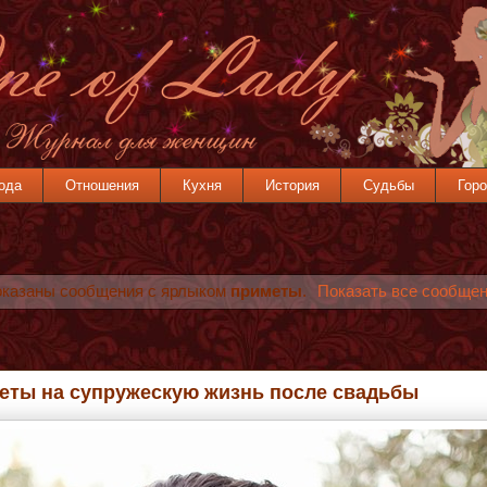
ода
Отношения
Кухня
История
Судьбы
Горо
казаны сообщения с ярлыком
приметы
.
Показать все сообще
еты на супружескую жизнь после свадьбы