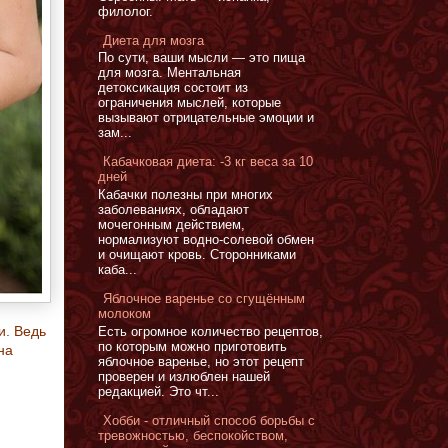
филолог.
Диета для мозга
По сути, ваши мысли — это пища
для мозга. Ментальная
детоксикация состоит из
ограничения мыслей, которые
вызывают отрицательные эмоции и
зам...
Кабачковая диета: -3 кг веса за 10
дней
Кабачки полезны при многих
заболеваниях, обладают
мочегонным действием,
нормализуют водно-солевой обмен
и очищают кровь. Сторонниками
каба...
Яблочное варенье со сгущённым
молоком
и. Ведь
Есть огромное количество рецептов,
по которым можно приготовить
на
яблочное варенье, но этот рецепт
проверен и излюблен нашей
редакцией. Это чт...
Хобби - отличный способ борьбы с
тревожностью, беспокойством,