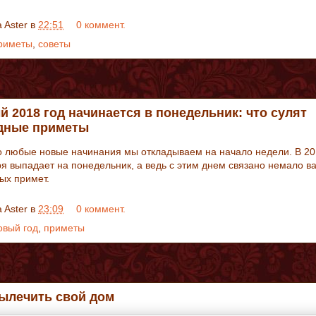
a Aster
в
22:51
0 коммент.
риметы
,
советы
 2018 год начинается в понедельник: что сулят
дные приметы
 любые новые начинания мы откладываем на начало недели. В 20
ря выпадает на понедельник, а ведь с этим днем связано немало в
ых примет.
a Aster
в
23:09
0 коммент.
овый год
,
приметы
вылечить свой дом