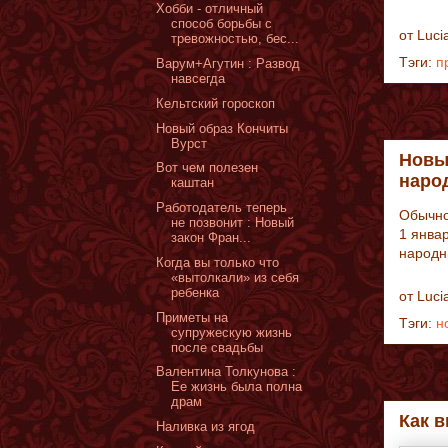
Хобби - отличный
способ борьбы с
от
Luci
тревожностью, бес...
Тэги:
п
Варум+Агутин : Развод
навсегда
Кельтский гороскоп
Новый образ Кончиты
Вурст
Новый
Вот чем полезен
наро
каштан
Работодатель теперь
Обычно
не позвонит : Новый
1 янва
закон Фран...
народн
Когда вы только что
«вытолкали» из себя
ребенка
от
Luci
Приметы на
Тэги:
н
супружескую жизнь
после свадьбы
Валентина Толкунова :
Ее жизнь была полна
драм
Как 
Наливка из ягод