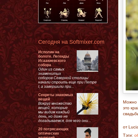
Сегодня на Softmixer.com
Исполин на
болоте. Легенды
Исаакиевского
собора
Один из самых
знаменитых
соборов Северной столицы
начали строить еще при Петре
I, а завершили при...
Секреты знакомых
вещей
Можно 
Вокруг множество
это кр
вещей, которые
мы видим каждый
свадьб
день, но даже не
догадываемся, для чего они...
от
Luci
20 потрясающих
оптических
Тэги:
о
иллюзий