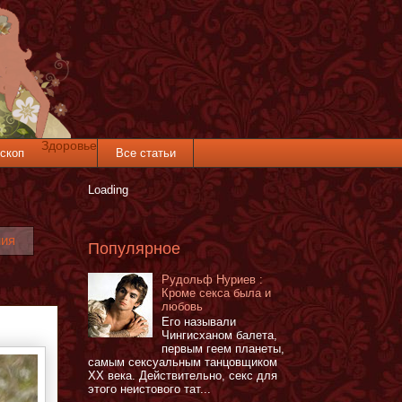
Здоровье
скоп
Все статьи
Loading
ния
Популярное
Рудольф Нуриев :
Кроме секса была и
любовь
Его называли
Чингисханом балета,
первым геем планеты,
самым сексуальным танцовщиком
XX века. Действительно, секс для
этого неистового тат...