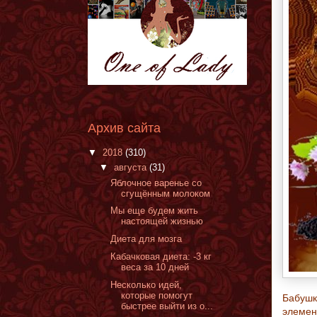
Архив сайта
▼
2018
(310)
▼
августа
(31)
Яблочное варенье со
сгущённым молоком
Мы еще будем жить
настоящей жизнью
Диета для мозга
Кабачковая диета: -3 кг
веса за 10 дней
Несколько идей,
которые помогут
Бабушк
быстрее выйти из о...
элемен