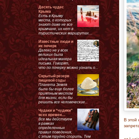
Десять чудес
Крыма
Есть в Крыму
места, о которых
знают даже не все
крымчане, их нет в
туристических маршрутах....
Известные люди и
их почерк
Далеко не у всех
великих была
идеальная манера
письма. Говорят,
что по почерку можно узнать о...
Скрытый резерв
пищевой соды
Планета Земля
была бы еще более
приятным местом
для жизни, если бы
решить все человеческие...
Чудаки и “чудики”
всех времен…
Все мы действуем
В этой
в рамках
запрет
определенных
правил поведения,
с этим трудно спорить. Тем