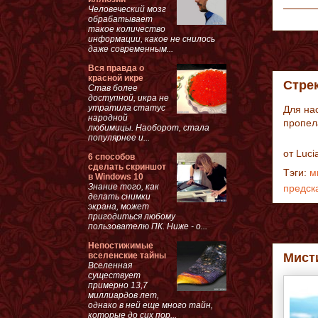
Человеческий мозг
обрабатывает
такое количество
информации, какое не снилось
даже современным...
Вся правда о
красной икре
Стре
Став более
доступной, икра не
утратила статус
Для на
народной
пропела
любимицы. Наоборот, стала
популярнее и...
от
Luci
6 способов
сделать скриншот
Тэги:
м
в Windows 10
Знание того, как
предск
делать снимки
экрана, может
пригодиться любому
пользователю ПК. Ниже - о...
Непостижимые
вселенские тайны
Мист
Вселенная
существует
примерно 13,7
миллиардов лет,
однако в ней еще много тайн,
которые до сих пор...