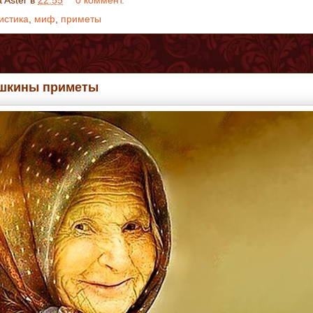
a Aster
в
22:55
0 коммент.
истика
,
миф
,
приметы
шкины приметы