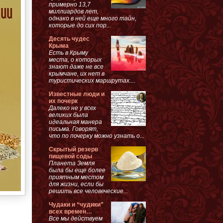
примерно 13,7
миллиардов лет,
однако в ней еще много тайн,
которые до сих пор...
Десять чудес
Крыма
Есть в Крыму
места, о которых
знают даже не все
крымчане, их нет в
туристических маршрутах....
Известные люди и
их почерк
Далеко не у всех
великих была
идеальная манера
письма. Говорят,
что по почерку можно узнать о...
Скрытый резерв
пищевой соды
Планета Земля
была бы еще более
приятным местом
для жизни, если бы
решить все человеческие...
Чудаки и “чудики”
всех времен…
Все мы действуем