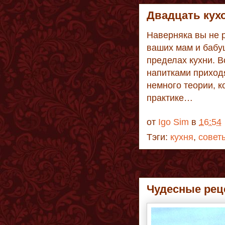
Двадцать кух
Наверняка вы не 
ваших мам и бабуш
пределах кухни. В
напитками приходя
немного теории, к
практике…
от
Igo Sim
в
16:54
Тэги:
кухня
,
совет
Чудесные рец