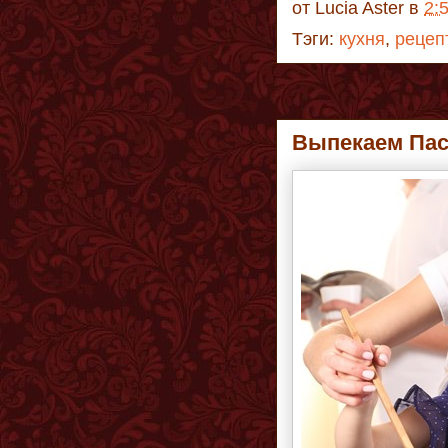
от
Lucia Aster
в
2:
Тэги:
кухня
,
рецеп
Выпекаем Пас