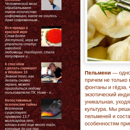
Человеческий мозг
обрабатывает
такое количество
информации, какое не снилось
даже современным...
Вся правда о
красной икре
Став более
доступной, икра не
утратила статус
народной
любимицы. Наоборот, стала
популярнее и...
6 способов
сделать скриншот
Пельмени
— одно
в Windows 10
Знание того, как
причем не только 
делать снимки
экрана, может
фонтаны и гёдза, 
пригодиться любому
пользователю ПК. Ниже - о...
экзотический инди
Непостижимые
уникальная, уход
вселенские тайны
культура. Мы реш
Вселенная
существует
пельменей и сост
примерно 13,7
миллиардов лет,
особенностям при
однако в ней еще много тайн,
которые до сих пор...