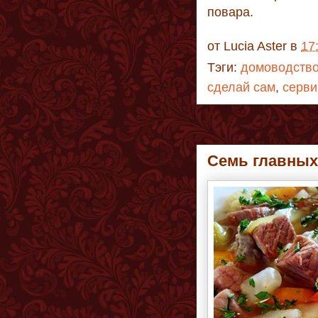
повара.
от
Lucia Aster
в
17
Тэги:
домоводств
сделай сам
,
серви
Семь главных