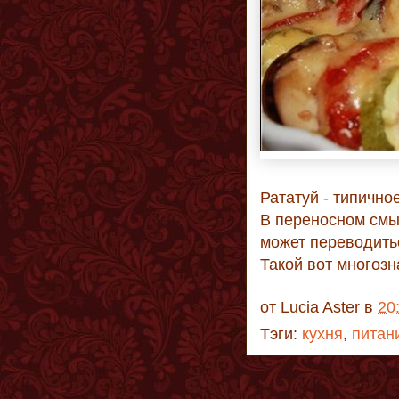
Рататуй - типичн
В переносном смы
может переводитьс
Такой вот многоз
от
Lucia Aster
в
20
Тэги:
кухня
,
питан