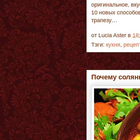
оригинальное, вку
10 новых способов
трапезу…
от
Lucia Aster
в
18
Тэги:
кухня
,
рецеп
Почему солянк