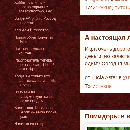
Хобби - отличный
Тэги:
кухня
,
питан
способ борьбы с
тревожностью, бес...
Варум+Агутин : Развод
навсегда
Кельтский гороскоп
А настоящая 
Новый образ Кончиты
Вурст
Икра очень дорого
Вот чем полезен
каштан
деньги, но качест
Работодатель теперь
едим? Сегодня м
не позвонит : Новый
закон Фран...
Когда вы только что
от
Lucia Aster
в
20
«вытолкали» из себя
ребенка
Тэги:
кухня
Приметы на
супружескую жизнь
после свадьбы
Валентина Толкунова :
Ее жизнь была полна
Помидоры в в
драм
Наливка из ягод