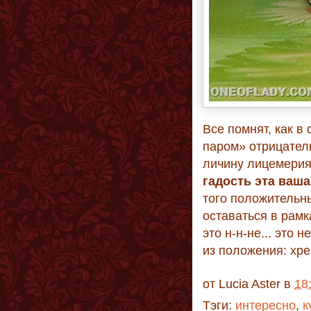
Все помнят, как в
паром» отрицател
личину лицемерия,
гадость эта ваша
того положительны
оставаться в рамк
это н-н-не... это 
из положения: хре
от
Lucia Aster
в
18
Тэги:
интересно
,
к