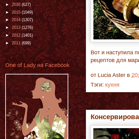
►
2016
(627)
►
2015
(1049)
►
2014
(1307)
►
2013
(1276)
►
2012
(1401)
►
2011
(699)
Вот и наступила п
рецептов для мар
One of Lady на Facebook
от
Lucia Aster
в
20
Тэги:
кухня
Консервирова