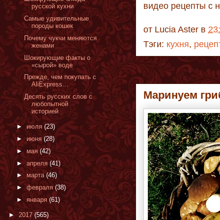
видео рецепты с 
русской кухни
Самые удивительные
породы кошек
от
Lucia Aster
в
23
Почему чукчи меняются
Тэги:
кухня
,
рецеп
женами
Шокирующие факты о
«сырой» воде
Прежде, чем покупать с
AliExpress…
Маринуем гри
Десять русских слов с
любопытной
историей
►
июля
(23)
►
июня
(28)
►
мая
(42)
►
апреля
(41)
►
марта
(46)
►
февраля
(38)
►
января
(61)
►
2017
(565)