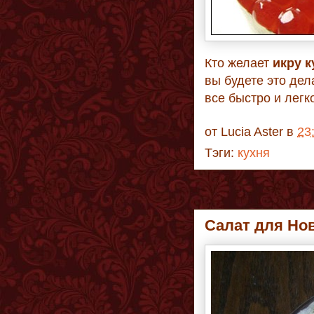
Кто желает
икру
к
вы будете это дел
все быстро и легко 
от
Lucia Aster
в
23
Тэги:
кухня
Салат для Нов