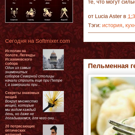
те, что могут сил
от
Lucia Aster
в
1:
Тэги:
история
,
кух
Сегодня на Softmixer.com
Исполин на
болоте. Легенды
Исаакиевского
собора
Пельменная г
Один из самых
знаменитых
соборов Северной столицы
начали строить еще при Петре
I, а завершили при...
Секреты знакомых
вещей
Вокруг множество
вещей, которые
мы видим каждый
день, но даже не
догадываемся, для чего они...
20 потрясающих
оптических
иллюзий