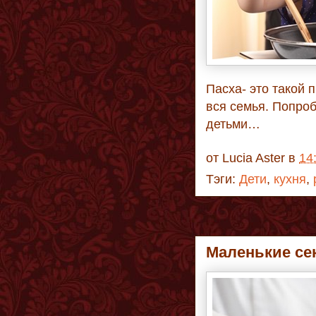
Пасха- это такой 
вся семья. Попро
детьми…
от
Lucia Aster
в
14
Тэги:
Дети
,
кухня
,
Маленькие се