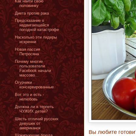
Как найти свою
половинку
Диета против рака
Предсказание о
надвигающейся
погодной катастрофе
Насколько эти лидеры
искренни
Новая пассия
Петросяна
Почему многие
пользователи
Facebook начали
массово...
Огурчики
консервированные
Вот это и есть -
нелюбовь
Должна ли я терпеть
ЧУЖИХ детей?
Шесть отличий русских
девушек от
американок
Вы любите готови
Шокирующие блюда