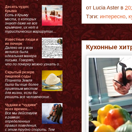
Десять чудес
от
Lucia Aster
в
20
Крыма
Есть в Крыму
Тэги:
интересно
,
к
места, о которых
знают даже не все
крымчане, их нет в
туристических маршрутах....
Известные люди и
их почерк
Кухонные хит
Далеко не у всех
великих была
идеальная манера
письма. Говорят,
что по почерку можно узнать о...
Скрытый резерв
пищевой соды
Планета Земля
была бы еще более
приятным местом
для жизни, если бы
решить все человеческие...
Чудаки и “чудики”
всех времен…
Все мы действуем
в рамках
определенных
правил поведения,
с этим трудно спорить. Тем