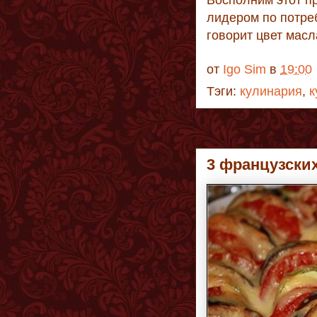
Восполним этот пр
лидером по потре
говорит цвет мас
от
Igo Sim
в
19:00
Тэги:
кулинария
,
к
3 французских