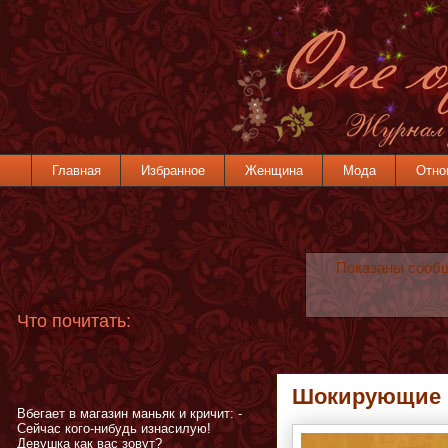
Главная
Избранное
Женщина
Мода
Отно
Показаны сооб
Что почитать:
Шокирующие б
Вбегает в магазин маньяк и кричит: -
Сейчас кого-нибудь изнасилую!
Девушка как вас зовут?