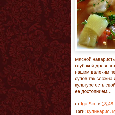
Мясной наваристы
глубокой древност
нашим далеким пе
супов так сложна 
культуре есть сво
ее достоянием…
от
Igo Sim
в
13:48
Тэги:
кулинария
,
к