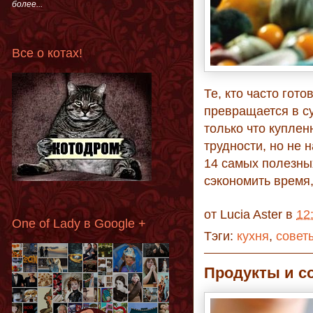
более...
Все о котах!
Те, кто часто гото
превращается в су
только что купле
трудности, но не 
14 самых полезны
сэкономить время
от
Lucia Aster
в
12
One of Lady в Google +
Тэги:
кухня
,
совет
Продукты и с