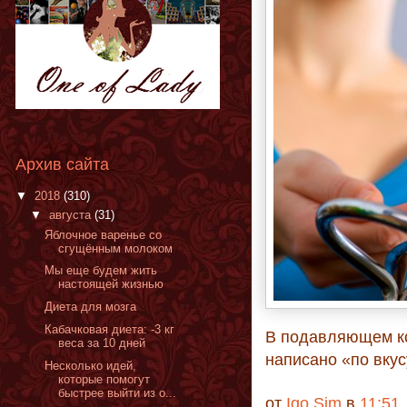
Архив сайта
▼
2018
(310)
▼
августа
(31)
Яблочное варенье со
сгущённым молоком
Мы еще будем жить
настоящей жизнью
Диета для мозга
Кабачковая диета: -3 кг
В подавляющем ко
веса за 10 дней
написано «по вкус
Несколько идей,
которые помогут
быстрее выйти из о...
от
Igo Sim
в
11:51