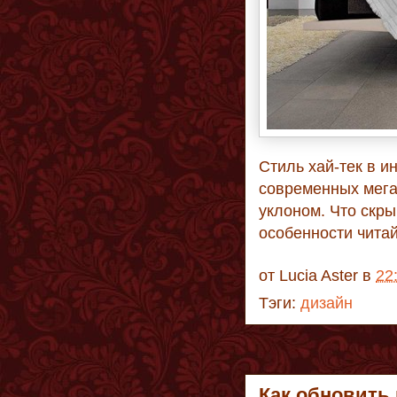
Стиль хай-тек в и
современных мега
уклоном. Что скры
особенности чита
от
Lucia Aster
в
22
Тэги:
дизайн
Как обновить