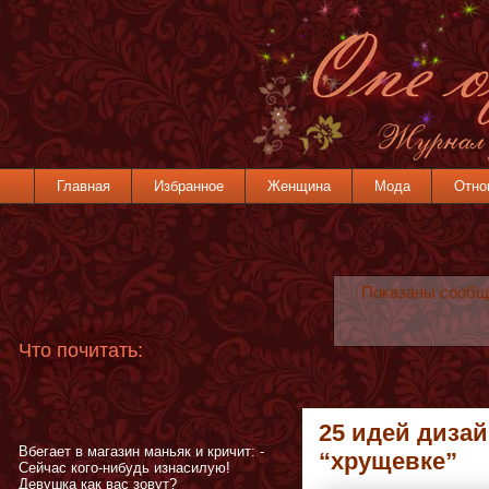
Главная
Избранное
Женщина
Мода
Отно
Показаны сообщ
Что почитать:
25 идей дизай
Вбегает в магазин маньяк и кричит: -
“хрущевке”
Сейчас кого-нибудь изнасилую!
Девушка как вас зовут?