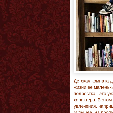
Детская комната д
жизни ее маленьк
подростка - это у
характера. В это
увлечения, наприме
будущее, на проф