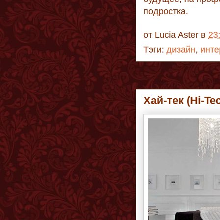
подростка.
от
Lucia Aster
в
23
Тэги:
дизайн
,
инте
Хай-тек (Hi-T