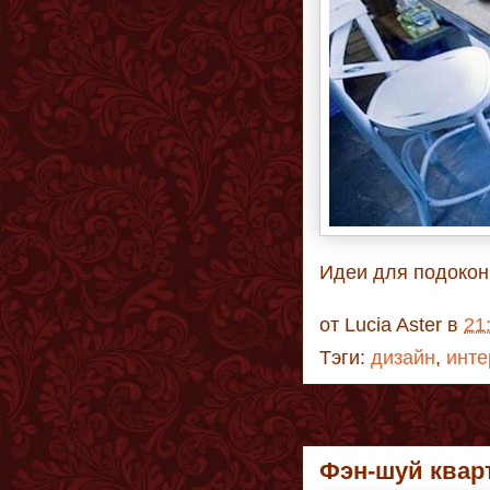
Идеи для подоконн
от
Lucia Aster
в
21
Тэги:
дизайн
,
инте
Фэн-шуй квар