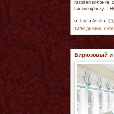
газовая колонка, 
синюю краску… Ну
от
Lucia Aster
в
20
Тэги:
дизайн
,
инте
Бирюзовый и 