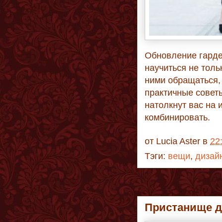
Обновление гарде
научиться не толь
ними обращаться, 
практичные совет
натолкнут вас на 
комбинировать.
от
Lucia Aster
в
22
Тэги:
вещи
,
дизай
Пристанище д