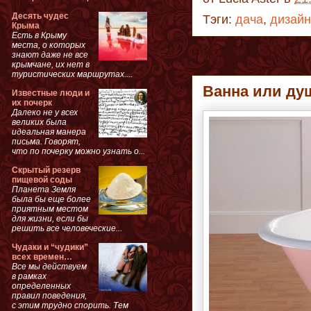
Десять чудес
Тэги:
дача
,
дизайн
Крыма
Есть в Крыму
места, о которых
знают даже не все
крымчане, их нет в
туристических маршрутах....
Ванна или ду
Известные люди и
их почерк
Далеко не у всех
великих была
идеальная манера
письма. Говорят,
что по почерку можно узнать о...
Скрытый резерв
пищевой соды
Планета Земля
была бы еще более
приятным местом
для жизни, если бы
решить все человеческие...
Чудаки и “чудики”
всех времен…
Все мы действуем
в рамках
определенных
правил поведения,
с этим трудно спорить. Тем