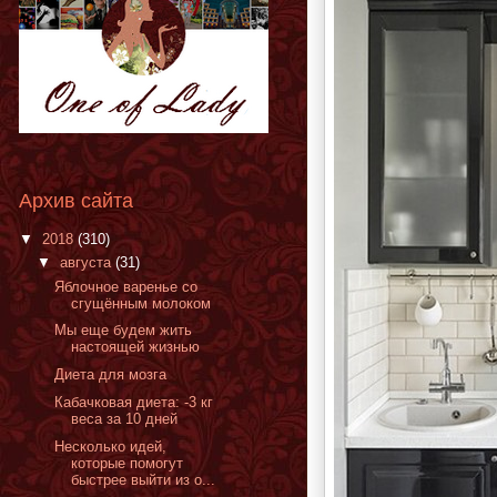
Архив сайта
▼
2018
(310)
▼
августа
(31)
Яблочное варенье со
сгущённым молоком
Мы еще будем жить
настоящей жизнью
Диета для мозга
Кабачковая диета: -3 кг
веса за 10 дней
Несколько идей,
которые помогут
быстрее выйти из о...