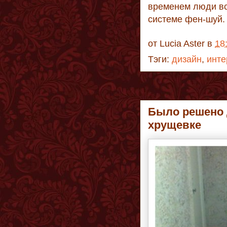
временем люди вс
системе фен-шуй.
от
Lucia Aster
в
18
Тэги:
дизайн
,
инте
Было решено 
хрущевке