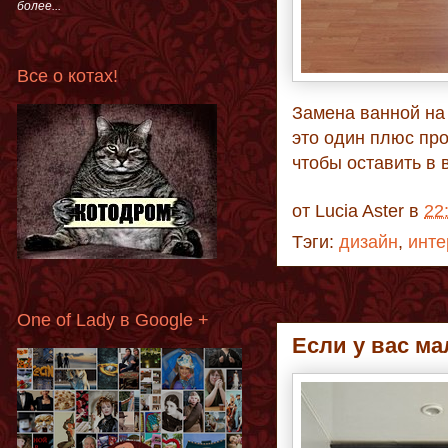
более...
Все о котах!
Замена ванной на
это один плюс про
чтобы оставить в в
от
Lucia Aster
в
22
Тэги:
дизайн
,
инте
One of Lady в Google +
Если у вас ма