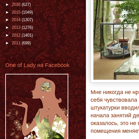
►
2016
(627)
►
2015
(1049)
►
2014
(1307)
►
2013
(1276)
►
2012
(1401)
►
2011
(699)
One of Lady на Facebook
Мне никогда не н
себя чувствовала 
штукатурки вводил
начала занятий де
оказалось, это не
помещения меняет