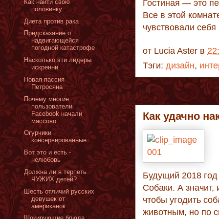
Как найти свою
Гостиная — это пе
половинку
Все в этой комнат
Диета против рака
чувствовали себя 
Предсказание о
надвигающейся
погодной катастрофе
от
Lucia Aster
в
22
Насколько эти лидеры
Тэги:
дизайн
,
инте
искренни
Новая пассия
Петросяна
Почему многие
пользователи
Facebook начали
Как удачно на
массово...
Огурчики
консервированные
Вот это и есть -
нелюбовь
Должна ли я терпеть
Будущий 2018 год
ЧУЖИХ детей?
Собаки. А значит,
Шесть отличий русских
девушек от
чтобы угодить соб
американок
животным, но по с
Шокирующие блюда