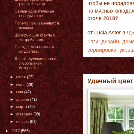
чтобы ее порадова
русской кухни
на мясных блюдах
Самые удивительные
породы кошек
столе 2018?
Почему чукчи меняются
женами
от
Lucia Aster
в
9:
Шокирующие факты о
«сырой» воде
Тэги:
дизайн
,
дом
Прежде, чем покупать с
сервировка
,
укра
AliExpress…
Десять русских слов с
любопытной
историей
►
июля
(23)
Удачный цвет 
►
июня
(28)
►
мая
(42)
►
апреля
(41)
►
марта
(46)
►
февраля
(38)
►
января
(61)
►
2017
(565)