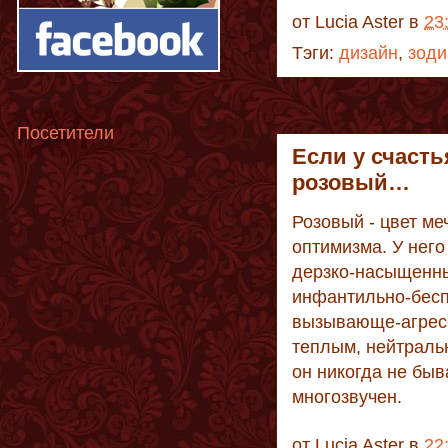
от
Lucia Aster
в
23
Тэги:
дизайн
,
зоди
Посетители
Если у счасть
розовый…
Розовый - цвет ме
оптимизма. У него
дерзко-насыщенны
инфантильно-бесп
вызывающе-агресс
теплым, нейтраль
он никогда не быв
многозвучен.
от
Lucia Aster
в
22