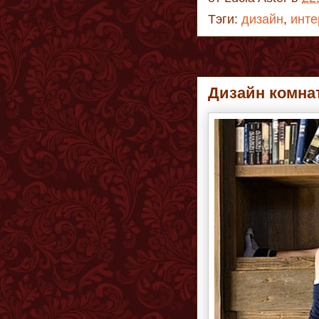
Тэги:
дизайн
,
инте
Дизайн комна