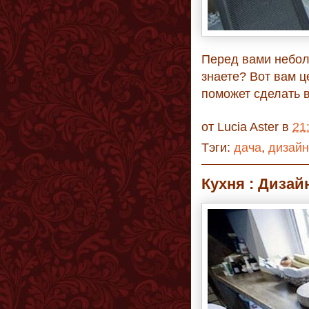
Перед вами неболь
знаете? Вот вам ц
поможет сделать в
от
Lucia Aster
в
21
Тэги:
дача
,
дизайн
Кухня : Дизай