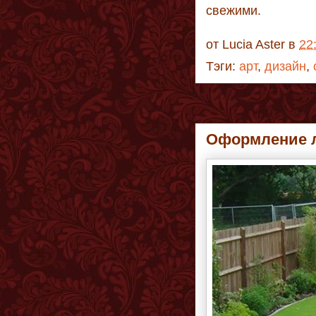
свежими.
от
Lucia Aster
в
22
Тэги:
арт
,
дизайн
,
Оформление л