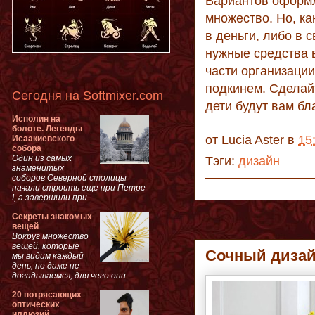
Вариантов оформл
множество. Но, ка
в деньги, либо в с
нужные средства в
части организаци
подкинем. Сделай
Сегодня на Softmixer.com
дети будут вам б
Исполин на
болоте. Легенды
от
Lucia Aster
в
15
Исаакиевского
собора
Один из самых
Тэги:
дизайн
знаменитых
соборов Северной столицы
начали строить еще при Петре
I, а завершили при...
Секреты знакомых
вещей
Вокруг множество
вещей, которые
Сочный диза
мы видим каждый
день, но даже не
догадываемся, для чего они...
20 потрясающих
оптических
иллюзий