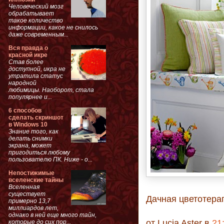
Человеческий мозг
обрабатывает
такое количество
информации, какое не снилось
даже современным...
Вся правда о
красной икре
Став более
доступной, икра не
утратила статус
народной
любимицы. Наоборот, стала
популярнее и...
6 способов
сделать скриншот
в Windows 10
Знание того, как
делать снимки
экрана, может
пригодиться любому
пользователю ПК. Ниже - о...
Непостижимые
вселенские тайны
Вселенная
существует
Дачная цветотер
примерно 13,7
миллиардов лет,
однако в ней еще много тайн,
от
Lucia Aster
в
21
которые до сих пор...