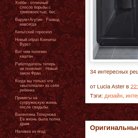
Хобби - отличный
способ борьбы с
тревожностью, бес...
Варум+Агутин : Развод
навсегда
Кельтский гороскоп
Новый образ Кончиты
Вурст
Вот чем полезен
каштан
Работодатель теперь
не позвонит : Новый
34 интересных ре
закон Фран...
Когда вы только что
«вытолкали» из себя
от
Lucia Aster
в
22
ребенка
Тэги:
дизайн
,
инте
Приметы на
супружескую жизнь
после свадьбы
Валентина Толкунова :
Ее жизнь была полна
драм
Оригинальные
Наливка из ягод